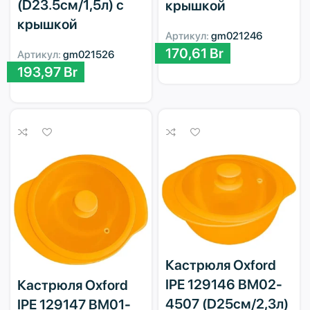
(D23.5см/1,5л) с
крышкой
крышкой
Артикул:
gm021246
170,61
Br
Артикул:
gm021526
193,97
Br
Кастрюля Oxford
IPE 129146 BM02-
Кастрюля Oxford
4507 (D25см/2,3л)
IPE 129147 BM01-