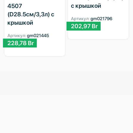
с крышкой
4507
(D28.5см/3,3л) с
Артикул:
gm021796
крышкой
202,97
Br
Артикул:
gm021445
228,78
Br