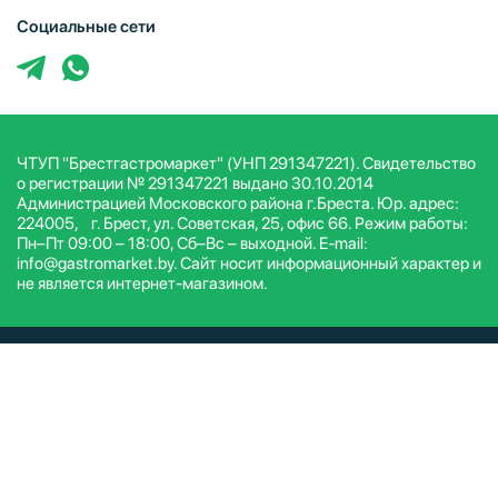
Социальные сети
ЧТУП "Брестгастромаркет" (УНП 291347221). Свидетельство
о регистрации № 291347221 выдано 30.10.2014
Администрацией Московского района г.Бреста. Юр. адрес:
224005, г. Брест, ул. Советская, 25, офис 66. Режим работы:
Пн–Пт 09:00 – 18:00, Сб–Вс – выходной. E-mail:
info@gastromarket.by. Сайт носит информационный характер и
не является интернет-магазином.
© ЧТУП Брестгастромаркет 2026. Все права защищены.
Условия и положения
Политика конфиденциальности