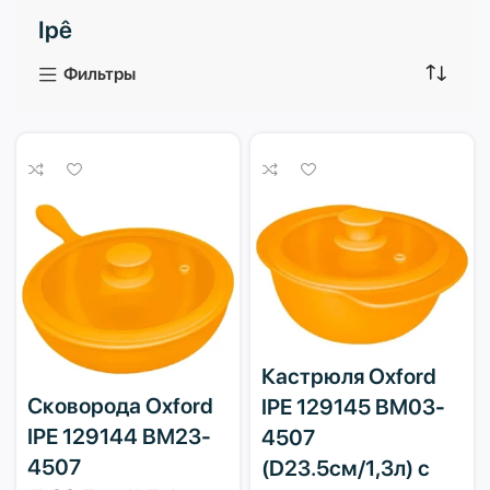
Ipê
3 продукта
1 продукт
Фильтры
Кастрюля Oxford
Сковорода Oxford
IPE 129145 BM03-
IPE 129144 BM23-
4507
4507
(D23.5см/1,3л) с