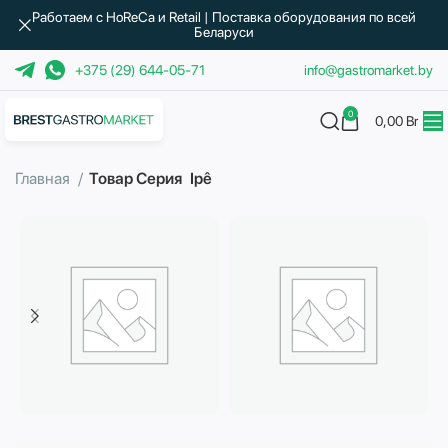
Работаем с HoReCa и Retail | Поставка оборудования по всей
Беларуси
+375 (29) 644-05-71
info@gastromarket.by
0
0,00
Br
Главная
Товар Серия
Ipê
Бытовая техника
Водоподготовка