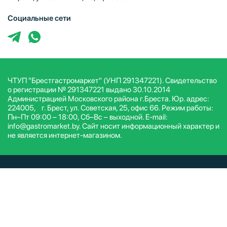
Социальные сети
ЧТУП "Брестгастромаркет" (УНП 291347221). Свидетельство
о регистрации № 291347221 выдано 30.10.2014
Администрацией Московского района г.Бреста. Юр. адрес:
224005, г. Брест, ул. Советская, 25, офис 66. Режим работы:
Пн–Пт 09:00 – 18:00, Сб–Вс – выходной. E-mail:
info@gastromarket.by. Сайт носит информационный характер и
не является интернет-магазином.
© ЧТУП Брестгастромаркет 2026. Все права защищены.
Условия и положения
Политика конфиденциальности