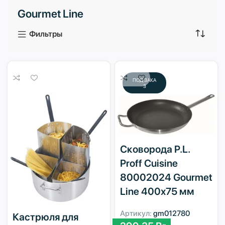
Gourmet Line
3 продукта
1 продукт
Фильтры
ПОД ЗАКА
З
Сковорода P.L.
Proff Cuisine
80002024 Gourmet
Line 400х75 мм
Артикул:
gm012780
Кастрюля для