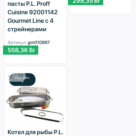
299,35
Br
пасты P.L. Proff
Cuisine 92001142
Gourmet Line с 4
стрейнерами
Артикул:
gm010997
558,36
Br
ПОД ЗАКА
З
Котел для рыбы P.L.