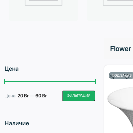
Бытовая техника
Водоподготовка
Flower
Цена
ПОД ЗАКАЗ
Цена:
20 Br
—
60 Br
ФИЛЬТРАЦИЯ
Минимальная
Максимальная
цена
цена
Наличие