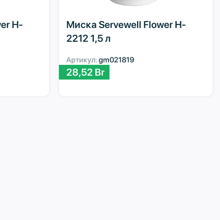
er H-
Миска Servewell Flower H-
2212 1,5 л
Артикул:
gm021819
28,52
Br