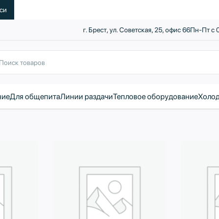
уси
г. Брест, ул. Советская, 25, офис 66
Пн-Пт с 
ние
Для общепита
Линии раздачи
Тепловое оборудование
Холод