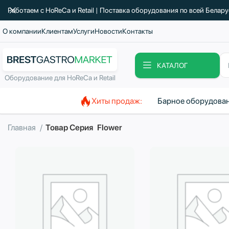
Работаем с HoReCa и Retail | Поставка оборудования по всей Белар
О компании
Клиентам
Услуги
Новости
Контакты
КАТАЛОГ
Оборудование для HoReCa и Retail
Хиты продаж:
Барное оборудова
Главная
Товар Серия
Flower