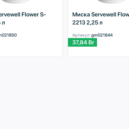
rvewell Flower S-
Миска Servewell Flow
 л
2213 2,25 л
m021850
Артикул:
gm021844
37,84
Br