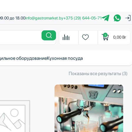
09.00 до 18.00
info@gastromarket.by
+375 (29) 644-05-71
0
0,00
Br
ильное оборудование
Кухонная посуда
С
Показаны все результаты (3)
с
н