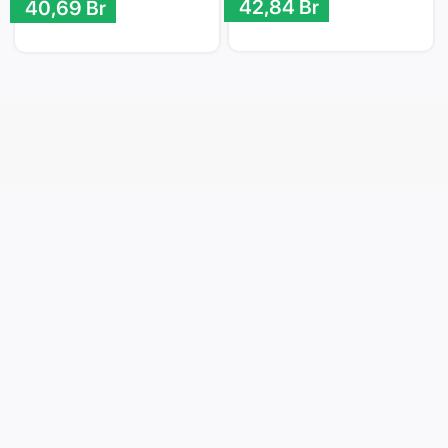
42,84
Br
40,69
Br