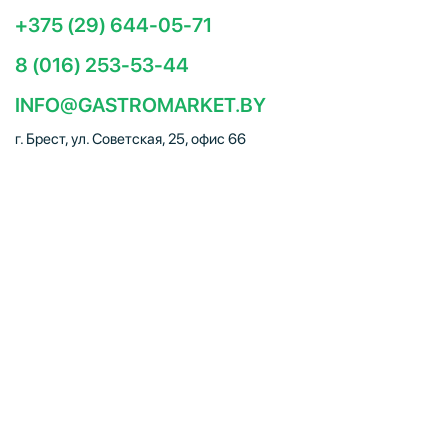
+375 (29) 644-05-71
8 (016) 253-53-44
INFO@GASTROMARKET.BY
г. Брест, ул. Советская, 25, офис 66
Социальные сети
ЧТУП "Брестгастромаркет" (УНП 291347221). Свидетельство
о регистрации № 291347221 выдано 30.10.2014
Администрацией Московского района г.Бреста. Юр. адрес:
224005, г. Брест, ул. Советская, 25, офис 66. Режим работы:
Пн–Пт 09:00 – 18:00, Сб–Вс – выходной. E-mail:
info@gastromarket.by. Сайт носит информационный характер и
не является интернет-магазином.