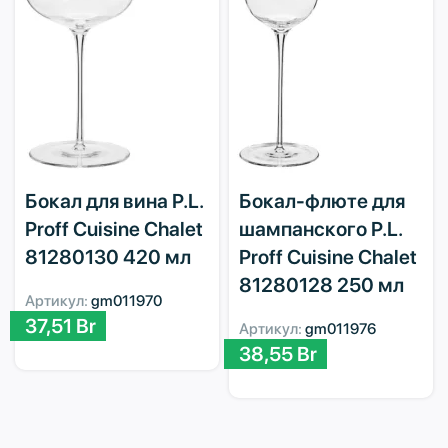
Бокал для вина P.L.
Бокал-флюте для
Proff Cuisine Chalet
шампанского P.L.
81280130 420 мл
Proff Cuisine Chalet
81280128 250 мл
Артикул:
gm011970
37,51
Br
Артикул:
gm011976
38,55
Br