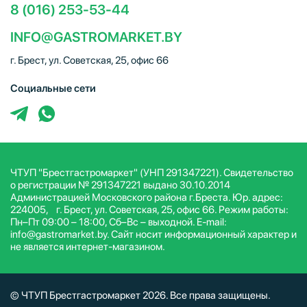
8 (016) 253-53-44
INFO@GASTROMARKET.BY
г. Брест, ул. Советская, 25, офис 66
Социальные сети
ЧТУП "Брестгастромаркет" (УНП 291347221). Свидетельство
о регистрации № 291347221 выдано 30.10.2014
Администрацией Московского района г.Бреста. Юр. адрес:
224005, г. Брест, ул. Советская, 25, офис 66. Режим работы:
Пн–Пт 09:00 – 18:00, Сб–Вс – выходной. E-mail:
info@gastromarket.by. Сайт носит информационный характер и
не является интернет-магазином.
© ЧТУП Брестгастромаркет 2026. Все права защищены.