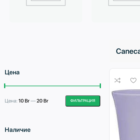
Бытовая техника
Водоподготовка
Caneca
Цена
Цена:
10 Br
—
20 Br
ФИЛЬТРАЦИЯ
Минимальная
Максимальная
цена
цена
Наличие