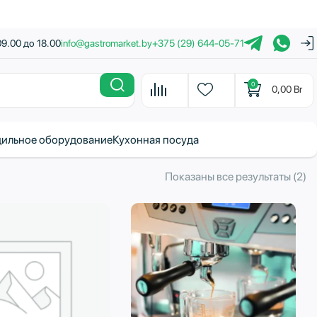
09.00 до 18.00
info@gastromarket.by
+375 (29) 644-05-71
0
0,00
Br
ильное оборудование
Кухонная посуда
С
Показаны все результаты (2)
с
н