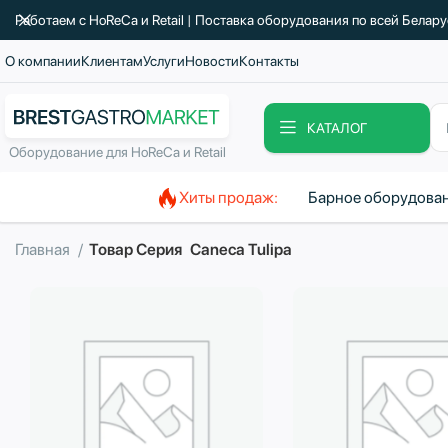
Работаем с HoReCa и Retail | Поставка оборудования по всей Белар
О компании
Клиентам
Услуги
Новости
Контакты
КАТАЛОГ
Оборудование для HoReCa и Retail
Хиты продаж:
Барное оборудова
Главная
Товар Серия
Caneca Tulipa