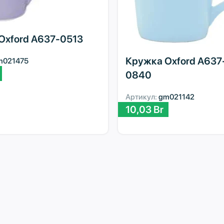
Oxford A637-0513
Кружка Oxford A637
m021475
0840
Артикул:
gm021142
10,03
Br