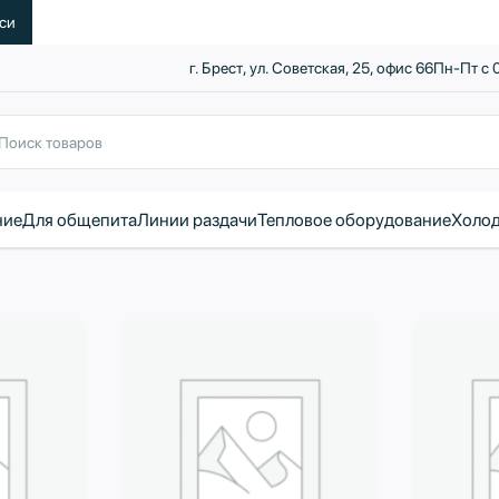
уси
г. Брест, ул. Советская, 25, офис 66
Пн-Пт с 
ние
Для общепита
Линии раздачи
Тепловое оборудование
Холод