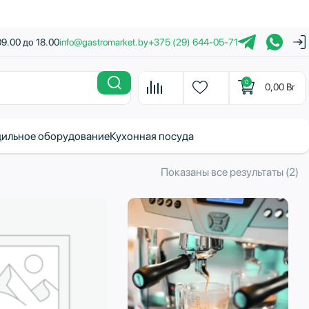
09.00 до 18.00
info@gastromarket.by
+375 (29) 644-05-71
0
0,00
Br
ильное оборудование
Кухонная посуда
С
Показаны все результаты (2)
с
н