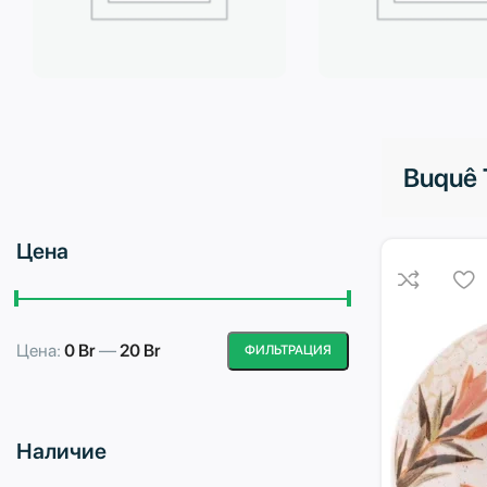
Бытовая техника
Водоподготовка
Buquê 
Цена
Цена:
0 Br
—
20 Br
ФИЛЬТРАЦИЯ
Минимальная
Максимальная
цена
цена
Наличие