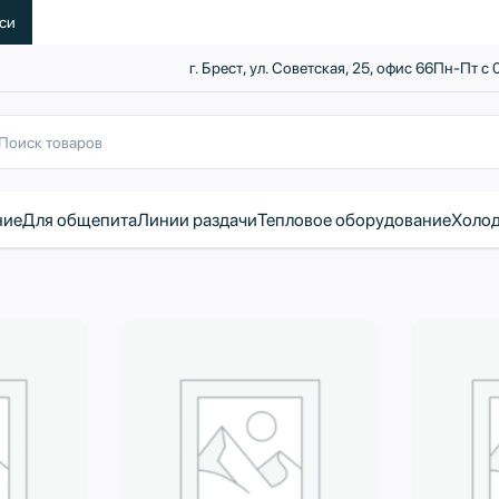
уси
г. Брест, ул. Советская, 25, офис 66
Пн-Пт с 
ние
Для общепита
Линии раздачи
Тепловое оборудование
Холод