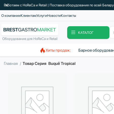
Работаем с HoReCa и Retail | Поставка оборудования по всей Белар
О компании
Клиентам
Услуги
Новости
Контакты
КАТАЛОГ
Оборудование для HoReCa и Retail
Хиты продаж:
Барное оборудова
Главная
Товар Серия
Buquê Tropical