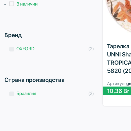
В наличии
Бренд
Тарелка 
OXFORD
(2)
UNNI Sh
TROPICA
5820 (2
Страна производства
Артикул:
g
10,36
Br
Бразилия
(2)