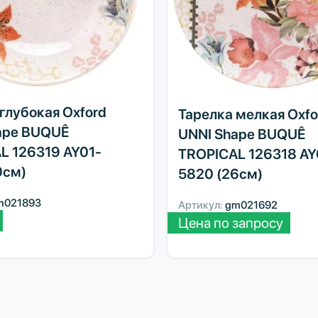
глубокая Oxford
Тарелка мелкая Oxfo
ape BUQUÊ
UNNI Shape BUQUÊ
L 126319 AY01-
TROPICAL 126318 AY
0см)
5820 (26см)
m021893
Артикул:
gm021692
Цена по запросу