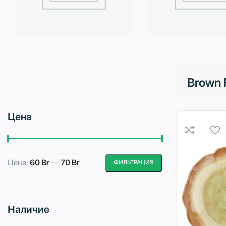
Бытовая техника
Водоподготовка
Brown F
Цена
Цена:
60 Br
—
70 Br
ФИЛЬТРАЦИЯ
Минимальная
Максимальная
цена
цена
Наличие