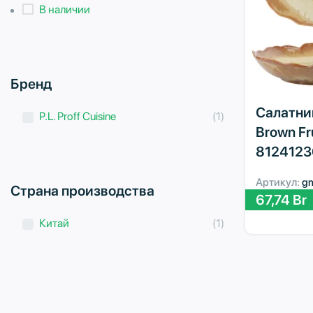
В наличии
Бренд
Салатник 
P.L. Proff Cuisine
(1)
Brown Fru
8124123
Артикул:
g
Страна производства
67,74
Br
Китай
(1)