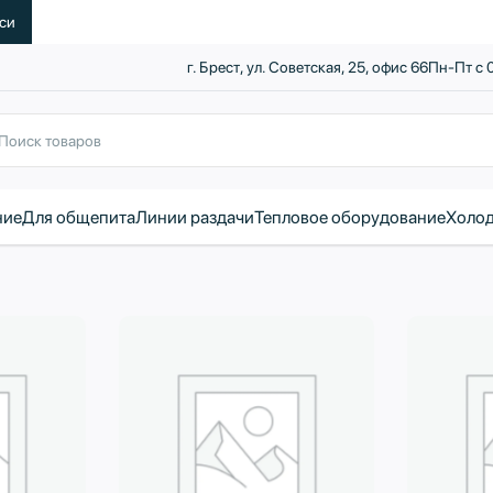
уси
г. Брест, ул. Советская, 25, офис 66
Пн-Пт с 
ние
Для общепита
Линии раздачи
Тепловое оборудование
Холод