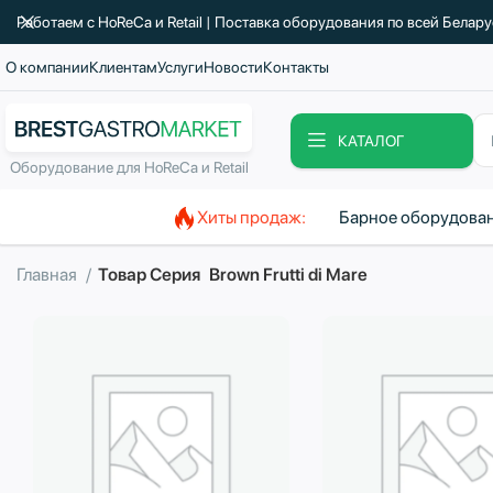
Работаем с HoReCa и Retail | Поставка оборудования по всей Белар
О компании
Клиентам
Услуги
Новости
Контакты
КАТАЛОГ
Оборудование для HoReCa и Retail
Хиты продаж:
Барное оборудова
Главная
Товар Серия
Brown Frutti di Mare