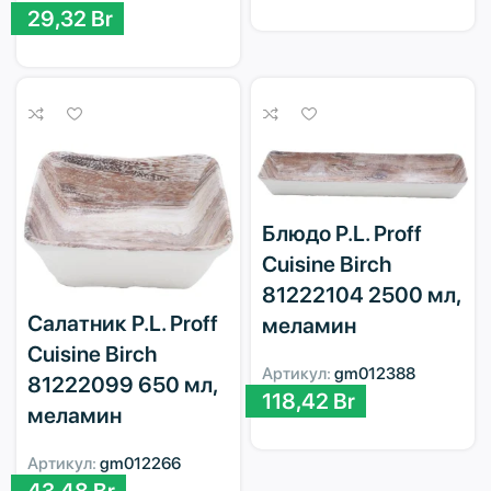
29,32
Br
Блюдо P.L. Proff
Cuisine Birch
81222104 2500 мл,
Салатник P.L. Proff
меламин
Cuisine Birch
Артикул:
gm012388
81222099 650 мл,
118,42
Br
меламин
Артикул:
gm012266