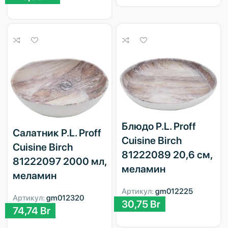
Блюдо P.L. Proff
Салатник P.L. Proff
Cuisine Birch
Cuisine Birch
81222089 20,6 см,
81222097 2000 мл,
меламин
меламин
Артикул:
gm012225
Артикул:
gm012320
30,75
Br
74,74
Br