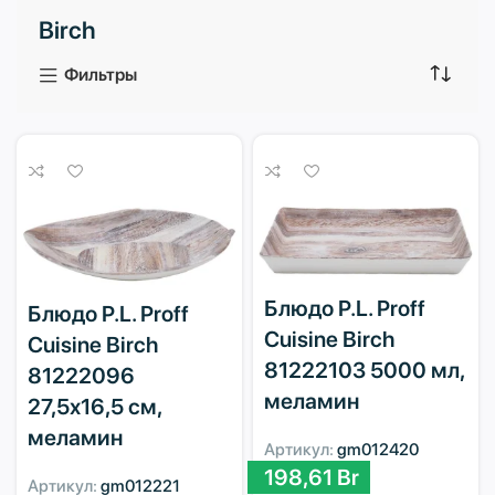
Birch
3 продукта
1 продукт
Фильтры
Блюдо P.L. Proff
Блюдо P.L. Proff
Cuisine Birch
Cuisine Birch
81222103 5000 мл,
81222096
меламин
27,5х16,5 см,
меламин
Артикул:
gm012420
198,61
Br
Артикул:
gm012221