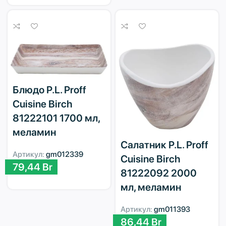
Блюдо P.L. Proff
Cuisine Birch
81222101 1700 мл,
меламин
Салатник P.L. Proff
Артикул:
gm012339
Cuisine Birch
79,44
Br
81222092 2000
мл, меламин
Артикул:
gm011393
86,44
Br