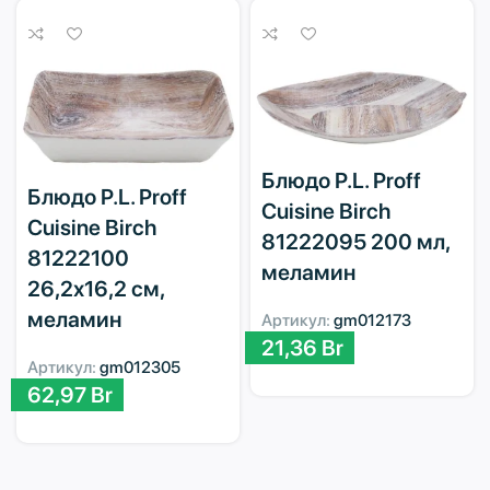
Блюдо P.L. Proff
Блюдо P.L. Proff
Cuisine Birch
Cuisine Birch
81222095 200 мл,
81222100
меламин
26,2х16,2 см,
меламин
Артикул:
gm012173
21,36
Br
Артикул:
gm012305
62,97
Br