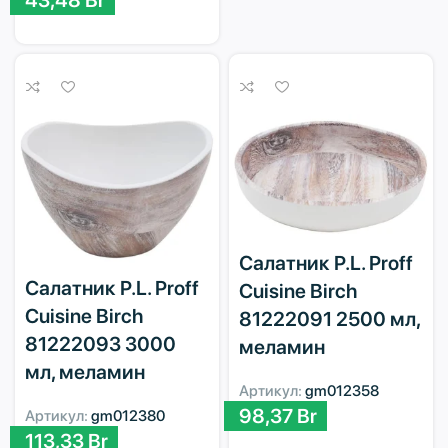
43,48
Br
Салатник P.L. Proff
Салатник P.L. Proff
Cuisine Birch
Cuisine Birch
81222091 2500 мл,
81222093 3000
меламин
мл, меламин
Артикул:
gm012358
98,37
Br
Артикул:
gm012380
113,33
Br