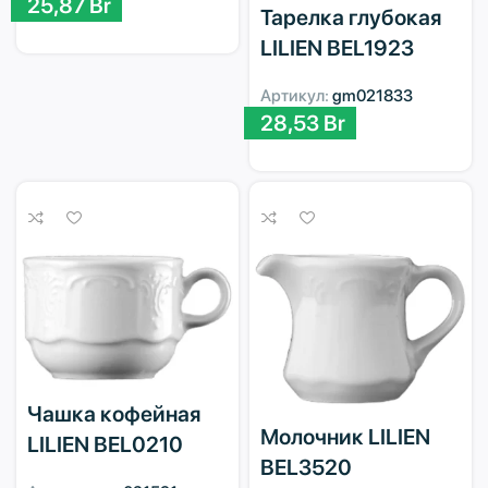
25,87
Br
Тарелка глубокая
LILIEN BEL1923
Артикул:
gm021833
28,53
Br
Чашка кофейная
Молочник LILIEN
LILIEN BEL0210
BEL3520