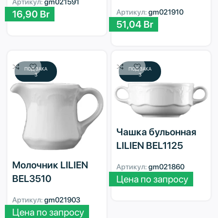
Артикул:
gm021591
Артикул:
gm021910
16,90
Br
51,04
Br
ПОД ЗАКА
ПОД ЗАКА
З
З
Чашка бульонная
LILIEN BEL1125
Молочник LILIEN
Артикул:
gm021860
BEL3510
Цена по запросу
Артикул:
gm021903
Цена по запросу