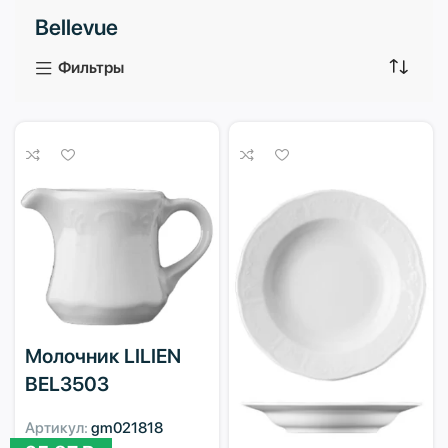
Bellevue
3 продукта
1 продукт
Фильтры
Молочник LILIEN
BEL3503
Артикул:
gm021818