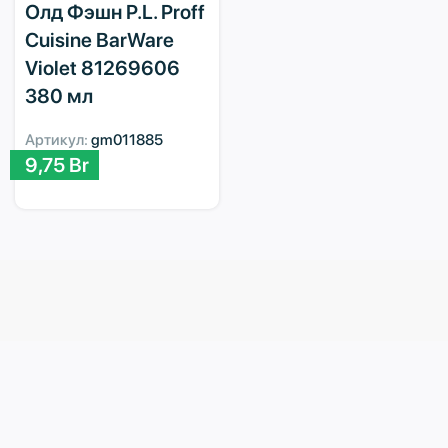
Олд Фэшн P.L. Proff
Cuisine BarWare
Violet 81269606
380 мл
Артикул:
gm011885
9,75
Br