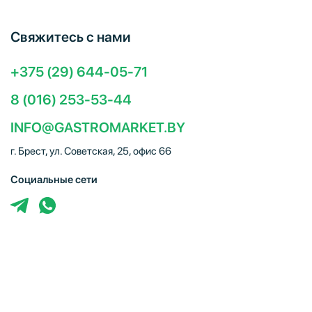
Свяжитесь с нами
+375 (29) 644-05-71
8 (016) 253-53-44
INFO@GASTROMARKET.BY
г. Брест, ул. Советская, 25, офис 66
Социальные сети
ЧТУП "Брестгастромаркет" (УНП 291347221). Свидетельство
о регистрации № 291347221 выдано 30.10.2014
Администрацией Московского района г.Бреста. Юр. адрес:
224005, г. Брест, ул. Советская, 25, офис 66. Режим работы: