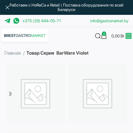
Работаем с HoReCa и Retail | Поставка оборудования по всей
Беларуси
+375 (29) 644-05-71
info@gastromarket.by
0
0,00
Br
Главная
Товар Серия
BarWare Violet
Бытовая техника
Водоподготовка