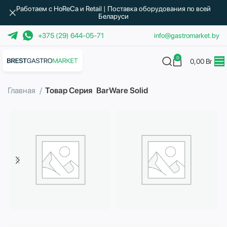
Работаем с HoReCa и Retail | Поставка оборудования по всей
Беларуси
+375 (29) 644-05-71
info@gastromarket.by
0
0,00
Br
Главная
Товар Серия
BarWare Solid
Бытовая техника
Водоподготовка