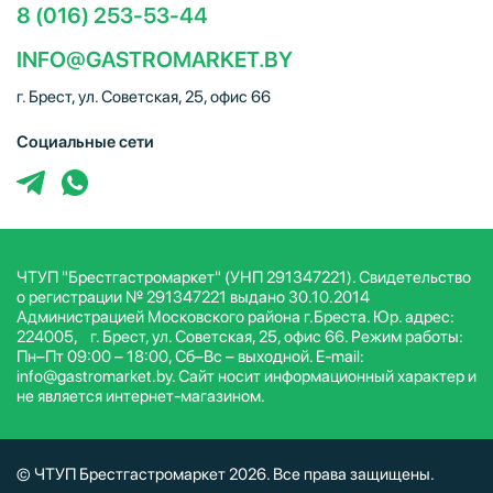
8 (016) 253-53-44
INFO@GASTROMARKET.BY
г. Брест, ул. Советская, 25, офис 66
Социальные сети
ЧТУП "Брестгастромаркет" (УНП 291347221). Свидетельство
о регистрации № 291347221 выдано 30.10.2014
Администрацией Московского района г.Бреста. Юр. адрес:
224005, г. Брест, ул. Советская, 25, офис 66. Режим работы:
Пн–Пт 09:00 – 18:00, Сб–Вс – выходной. E-mail:
info@gastromarket.by. Сайт носит информационный характер и
не является интернет-магазином.
© ЧТУП Брестгастромаркет 2026. Все права защищены.