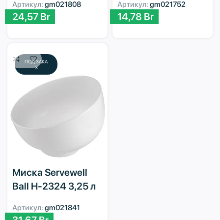
Артикул:
gm021808
Артикул:
gm021752
24,57
Br
14,78
Br
ПОД ЗАКА
З
Миска Servewell
Ball H-2324 3,25 л
Артикул:
gm021841
31,67
Br