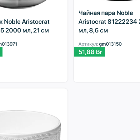
Чайная пара Noble
 Noble Aristocrat
Aristocrat 81222234
5 2000 мл, 21 см
мл, 8,6 см
m013971
Артикул:
gm013150
51,88
Br