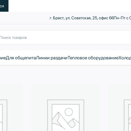
уси
г. Брест, ул. Советская, 25, офис 66
Пн-Пт с 
ние
Для общепита
Линии раздачи
Тепловое оборудование
Холод