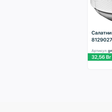
Салатник
8129027
Артикул:
g
32,56
Br