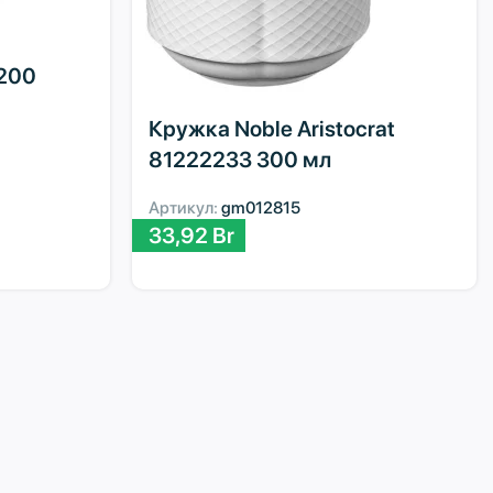
 200
Кружка Noble Aristocrat
81222233 300 мл
Артикул:
gm012815
33,92
Br