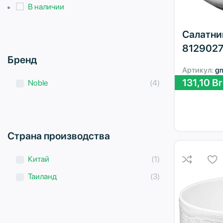
В наличии
Салатник
8129027
Бренд
Артикул:
g
131,10
Br
Noble
(4)
Страна производства
Китай
(1)
Таиланд
(3)