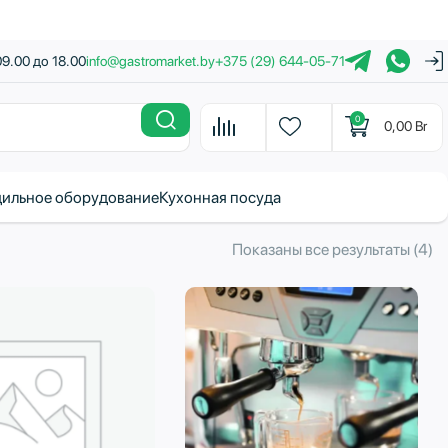
09.00 до 18.00
info@gastromarket.by
+375 (29) 644-05-71
0
0,00
Br
ильное оборудование
Кухонная посуда
С
Показаны все результаты (4)
с
н