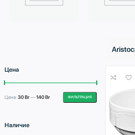
Бытовая техника
Водоподготовка
Aristoc
Цена
Цена:
30 Br
—
140 Br
ФИЛЬТРАЦИЯ
Минимальная
Максимальная
цена
цена
Наличие