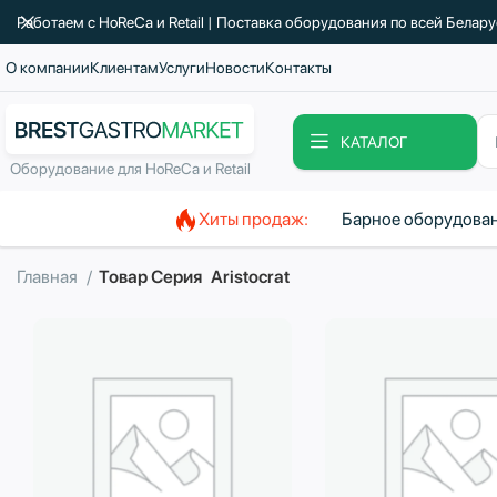
Работаем с HoReCa и Retail | Поставка оборудования по всей Белар
О компании
Клиентам
Услуги
Новости
Контакты
КАТАЛОГ
Оборудование для HoReCa и Retail
Хиты продаж:
Барное оборудова
Главная
Товар Серия
Aristocrat