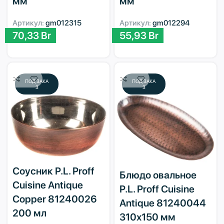
мм
мм
Артикул:
gm012315
Артикул:
gm012294
70,33
Br
55,93
Br
ПОД ЗАКА
ПОД ЗАКА
З
З
Соусник P.L. Proff
Блюдо овальное
Cuisine Antique
P.L. Proff Cuisine
Copper 81240026
Antique 81240044
200 мл
310х150 мм