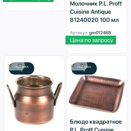
Молочник P.L. Proff
Cuisine Antique
81240020 100 мл
Артикул:
gm012468
Цена по запросу
ПОД ЗАКА
ПОД ЗАКА
З
З
Блюдо квадратное
P.L. Proff Cuisine