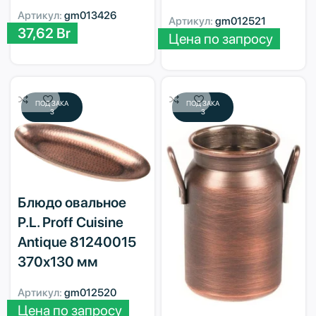
Артикул:
gm013426
Артикул:
gm012521
37,62
Br
Цена по запросу
ПОД ЗАКА
ПОД ЗАКА
З
З
Блюдо овальное
P.L. Proff Cuisine
Antique 81240015
370х130 мм
Артикул:
gm012520
Цена по запросу