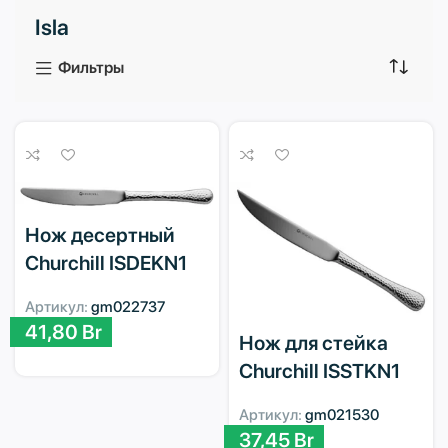
Isla
3 продукта
1 продукт
Фильтры
Нож десертный
Churchill ISDEKN1
Артикул:
gm022737
41,80
Br
Нож для стейка
Churchill ISSTKN1
Артикул:
gm021530
37,45
Br