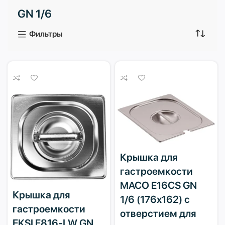
GN 1/6
3 продукта
1 продукт
Фильтры
Крышка для
гастроемкости
MACO E16CS GN
Крышка для
1/6 (176х162) с
гастроемкости
отверстием для
EKSI E816-LW GN