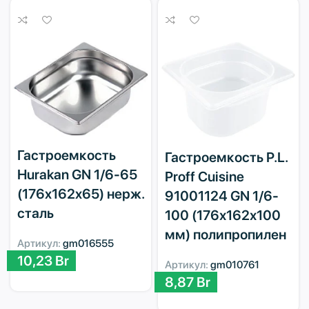
Гастроемкость
Гастроемкость P.L.
Hurakan GN 1/6-65
Proff Cuisine
(176x162x65) нерж.
91001124 GN 1/6-
сталь
100 (176х162х100
мм) полипропилен
Артикул:
gm016555
10,23
Br
Артикул:
gm010761
8,87
Br