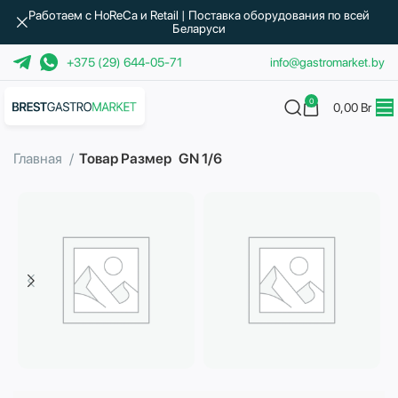
Работаем с HoReCa и Retail | Поставка оборудования по всей
Беларуси
+375 (29) 644-05-71
info@gastromarket.by
0
0,00
Br
Главная
Товар Размер
GN 1/6
Бытовая техника
Водоподготовка