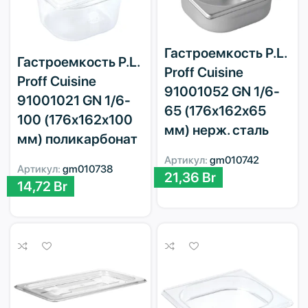
Гастроемкость P.L.
Гастроемкость P.L.
Proff Cuisine
Proff Cuisine
91001052 GN 1/6-
91001021 GN 1/6-
65 (176х162х65
100 (176х162х100
мм) нерж. сталь
мм) поликарбонат
Артикул:
gm010742
Артикул:
gm010738
21,36
Br
14,72
Br