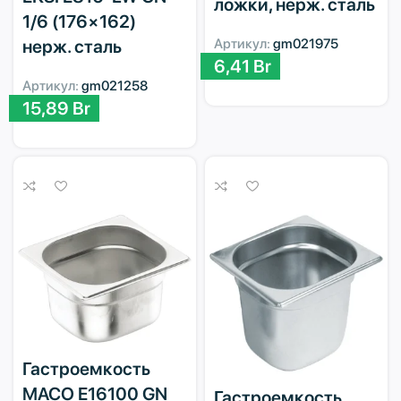
ложки, нерж. сталь
1/6 (176×162)
Артикул:
gm021975
нерж. сталь
6,41
Br
Артикул:
gm021258
15,89
Br
Гастроемкость
MACO E16100 GN
Гастроемкость