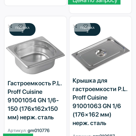
ПОД ЗАКА
ПОД ЗАКА
З
З
Крышка для
Гастроемкость P.L.
гастроемкости P.L.
Proff Cuisine
Proff Cuisine
91001054 GN 1/6-
91001063 GN 1/6
150 (176х162х150
(176×162 мм)
мм) нерж. сталь
нерж. сталь
Артикул:
gm010776