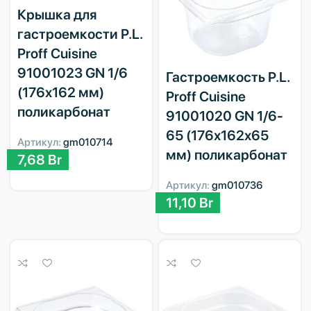
Крышка для
гастроемкости P.L.
Proff Cuisine
91001023 GN 1/6
Гастроемкость P.L.
(176х162 мм)
Proff Cuisine
поликарбонат
91001020 GN 1/6-
65 (176х162х65
Артикул:
gm010714
мм) поликарбонат
7,68
Br
Артикул:
gm010736
11,10
Br