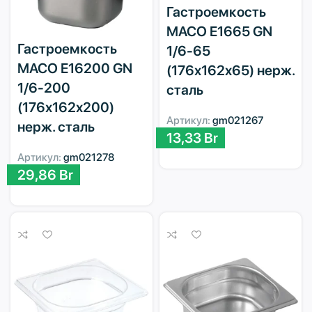
Гастроемкость
MACO E1665 GN
Гастроемкость
1/6-65
MACO E16200 GN
(176х162х65) нерж.
1/6-200
сталь
(176х162х200)
Артикул:
gm021267
нерж. сталь
13,33
Br
Артикул:
gm021278
29,86
Br