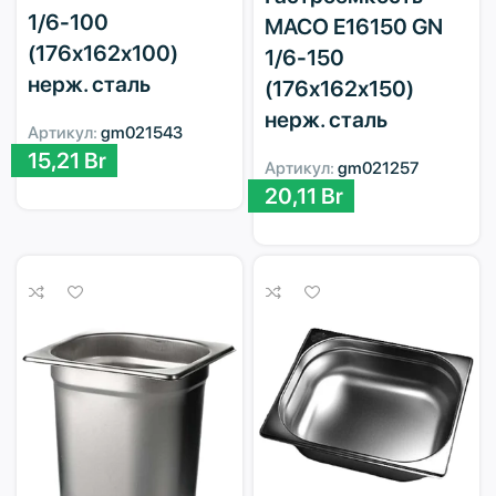
1/6-100
MACO E16150 GN
(176х162х100)
1/6-150
нерж. сталь
(176х162х150)
нерж. сталь
Артикул:
gm021543
15,21
Br
Артикул:
gm021257
20,11
Br