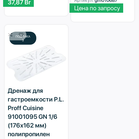
Артикул:
gm010687
37,87
Br
Цена по запросу
ПОД ЗАКА
З
Дренаж для
гастроемкости P.L.
Proff Cuisine
91001095 GN 1/6
(176х162 мм)
полипропилен