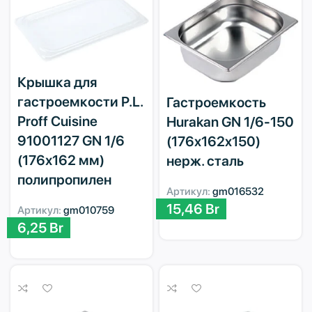
Крышка для
гастроемкости P.L.
Гастроемкость
Proff Cuisine
Hurakan GN 1/6-150
91001127 GN 1/6
(176x162x150)
(176х162 мм)
нерж. сталь
полипропилен
Артикул:
gm016532
15,46
Br
Артикул:
gm010759
6,25
Br