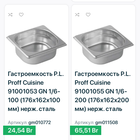
Гастроемкость P.L.
Гастроемкость P.L.
Proff Cuisine
Proff Cuisine
91001053 GN 1/6-
91001055 GN 1/6-
100 (176х162х100
200 (176х162х200
мм) нерж. сталь
мм) нерж. сталь
Артикул:
gm010772
Артикул:
gm011508
24,54
Br
65,51
Br