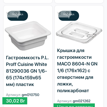
ПОД ЗАКА
ПОД ЗАКА
З
З
Крышка для
гастроемкости
Гастроемкость P.L.
MACO 8604-N GN
Proff Cuisine White
1/6 (176х162) с
81290036 GN 1/6-
отверстием для
65 (174х159х65
ложки,
мм) пластик
поликарбонат
Артикул:
gm010750
30,02
Br
Артикул:
gm021262
Цена по запросу