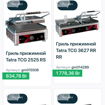
ПОД ЗАКА
ПОД ЗАКА
З
З
Гриль прижимной
Tatra TCG 3627 RR
Гриль прижимной
RR
Tatra TCG 2525 RS
Артикул:
gm014289
Артикул:
gm015508
1 778,36
Br
834,78
Br
ПОД ЗАКА
ПОД ЗАКА
З
З