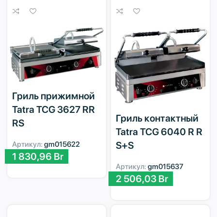
Гриль прижимной
Tatra TCG 3627 RR
Гриль контактный
RS
Tatra TCG 6040 R R
S+S
Артикул:
gm015622
1 830,96
Br
Артикул:
gm015637
2 506,03
Br