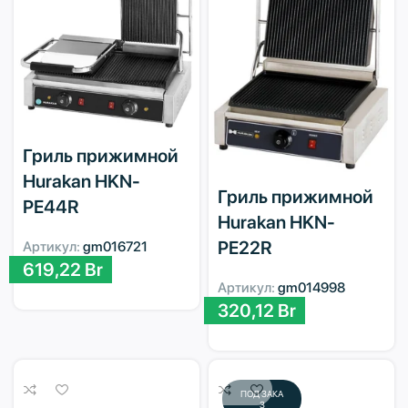
Гриль прижимной
Hurakan HKN-
Гриль прижимной
PE44R
Hurakan HKN-
PE22R
Артикул:
gm016721
619,22
Br
Артикул:
gm014998
320,12
Br
ПОД ЗАКА
З