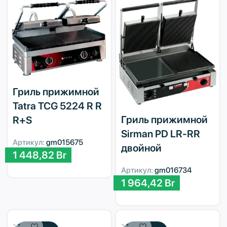
Гриль прижимной
Tatra TCG 5224 R R
Гриль прижимной
R+S
Sirman PD LR-RR
Артикул:
gm015675
двойной
1 448,82
Br
Артикул:
gm016734
1 964,42
Br