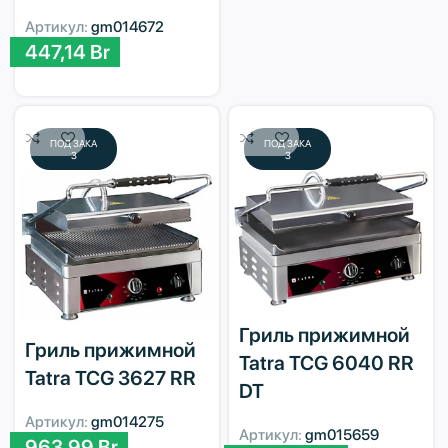
Артикул:
gm014672
447,14
Br
ПОД ЗАКА
ПОД ЗАКА
З
З
Гриль прижимной
Гриль прижимной
Tatra TCG 6040 RR
Tatra TCG 3627 RR
DT
Артикул:
gm014275
Артикул:
gm015659
963,99
Br