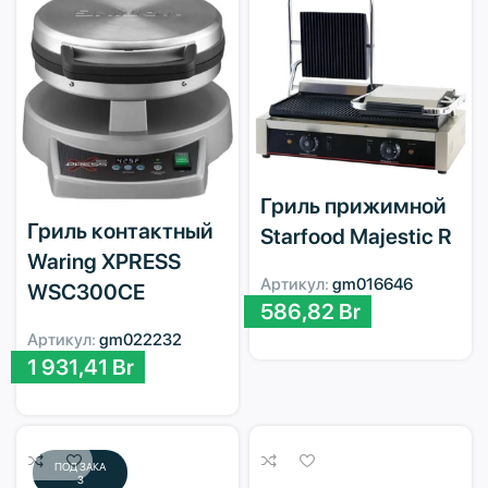
Гриль прижимной
Гриль контактный
Starfood Majestic R
Waring XPRESS
Артикул:
gm016646
WSC300CE
586,82
Br
Артикул:
gm022232
1 931,41
Br
ПОД ЗАКА
З