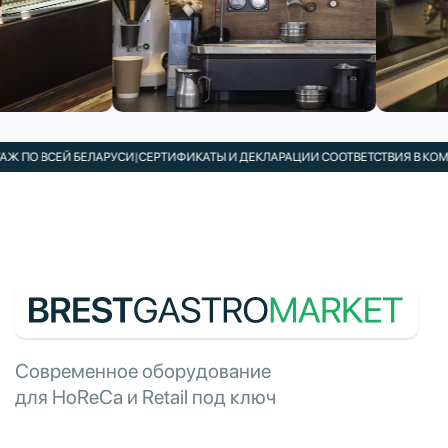
ЕЙ БЕЛАРУСИ
|
СЕРТИФИКАТЫ И ДЕКЛАРАЦИИ СООТВЕТСТВИЯ В КОМПЛЕКТЕ
|
П
Современное оборудование
для HoReCa и Retail под ключ