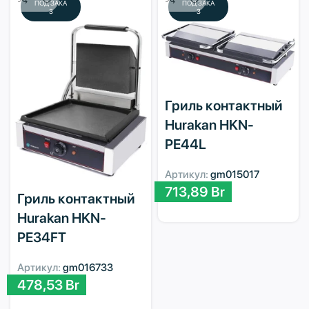
ПОД ЗАКА
ПОД ЗАКА
З
З
Гриль контактный
Hurakan HKN-
PE44L
Артикул:
gm015017
713,89
Br
Гриль контактный
Hurakan HKN-
PE34FT
Артикул:
gm016733
478,53
Br