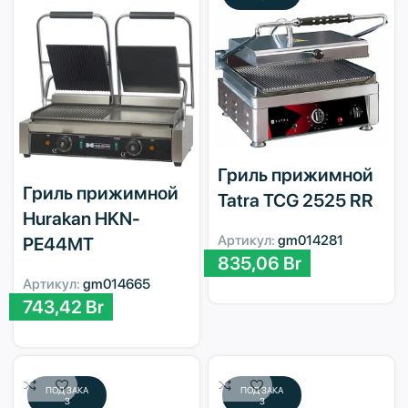
Гриль прижимной
Гриль прижимной
Tatra TCG 2525 RR
Hurakan HKN-
Артикул:
gm014281
PE44MT
835,06
Br
Артикул:
gm014665
743,42
Br
ПОД ЗАКА
ПОД ЗАКА
З
З