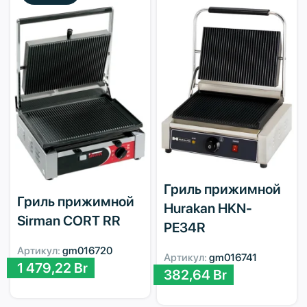
Гриль прижимной
Гриль прижимной
Hurakan HKN-
Sirman CORT RR
PE34R
Артикул:
gm016720
Артикул:
gm016741
1 479,22
Br
382,64
Br