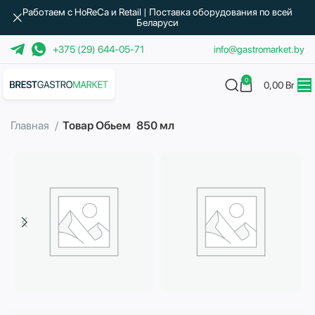
Работаем с HoReCa и Retail | Поставка оборудования по всей
Беларуси
+375 (29) 644-05-71
info@gastromarket.by
0
0,00
Br
Главная
Товар Обьем
850 мл
Бытовая техника
Водоподготовка