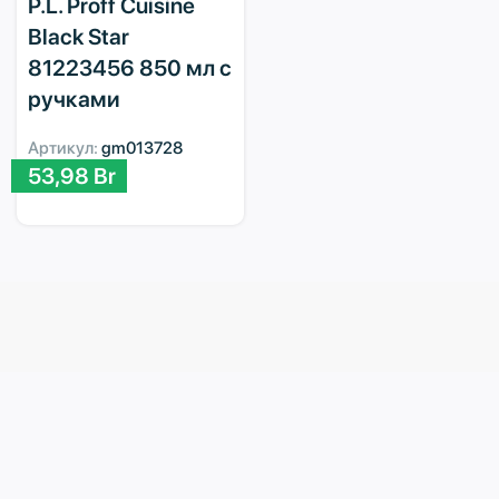
P.L. Proff Cuisine
Black Star
81223456 850 мл с
ручками
Артикул:
gm013728
53,98
Br