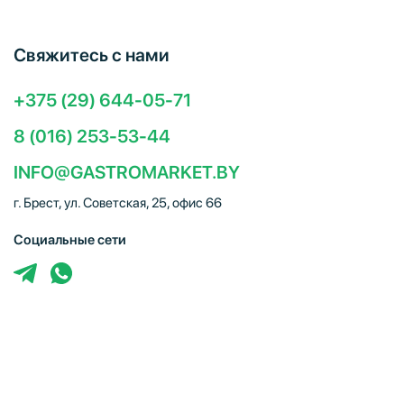
Свяжитесь с нами
+375 (29) 644-05-71
8 (016) 253-53-44
INFO@GASTROMARKET.BY
г. Брест, ул. Советская, 25, офис 66
Социальные сети
ЧТУП "Брестгастромаркет" (УНП 291347221). Свидетельство
о регистрации № 291347221 выдано 30.10.2014
Администрацией Московского района г.Бреста. Юр. адрес:
224005, г. Брест, ул. Советская, 25, офис 66. Режим работы: