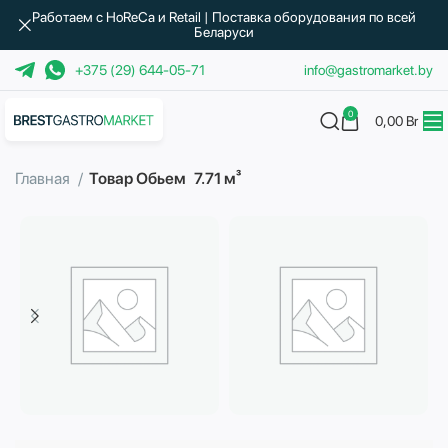
Работаем с HoReCa и Retail | Поставка оборудования по всей
Беларуси
+375 (29) 644-05-71
info@gastromarket.by
0
0,00
Br
Главная
Товар Обьем
7.71 м³
Бытовая техника
Водоподготовка