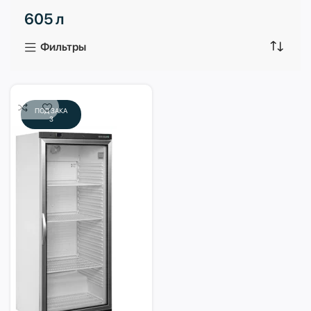
605 л
3 продукта
1 продукт
Фильтры
ПОД ЗАКА
З