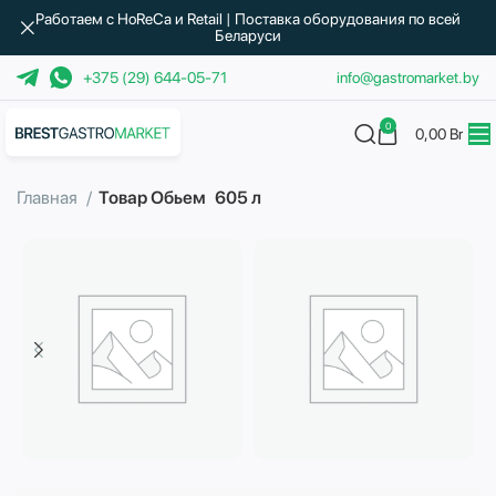
Работаем с HoReCa и Retail | Поставка оборудования по всей
Беларуси
+375 (29) 644-05-71
info@gastromarket.by
0
0,00
Br
Главная
Товар Обьем
605 л
Бытовая техника
Водоподготовка