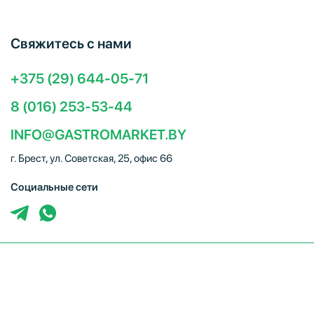
Свяжитесь с нами
+375 (29) 644-05-71
8 (016) 253-53-44
INFO@GASTROMARKET.BY
г. Брест, ул. Советская, 25, офис 66
Социальные сети
ЧТУП "Брестгастромаркет" (УНП 291347221). Свидетельство
о регистрации № 291347221 выдано 30.10.2014
Администрацией Московского района г.Бреста. Юр. адрес:
224005, г. Брест, ул. Советская, 25, офис 66. Режим работы: