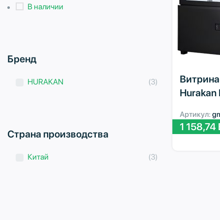
В наличии
Бренд
Витрина
HURAKAN
(3)
Hurakan
Артикул:
g
1 158,74
Страна производства
Китай
(3)