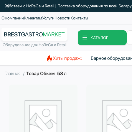
Работаем с HoReCa и Retail | Поставка оборудования по всей Белар
О компании
Клиентам
Услуги
Новости
Контакты
КАТАЛОГ
Оборудование для HoReCa и Retail
Хиты продаж:
Барное оборудова
Главная
Товар Обьем
58 л