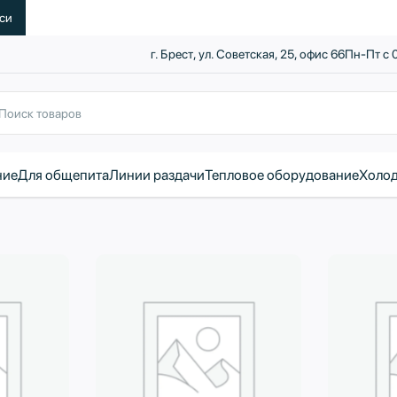
уси
г. Брест, ул. Советская, 25, офис 66
Пн-Пт с 
ние
Для общепита
Линии раздачи
Тепловое оборудование
Холод