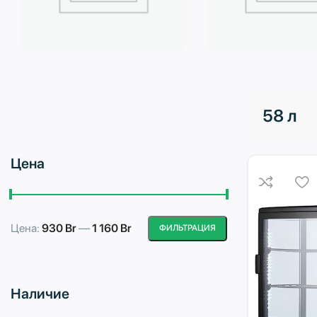
Бытовая техника
Водоподготовка
58 л
Цена
Цена:
930 Br
—
1 160 Br
ФИЛЬТРАЦИЯ
Минимальная
Максимальная
цена
цена
Наличие