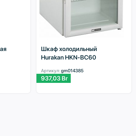
ая
Шкаф холодильный
Hurakan HKN-BC60
Артикул:
gm014385
937,03
Br