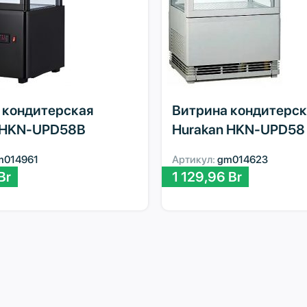
 кондитерская
Витрина кондитерск
 HKN-UPD58B
Hurakan HKN-UPD58
m014961
Артикул:
gm014623
Br
1 129,96
Br