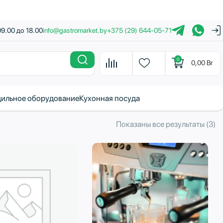
09.00 до 18.00
info@gastromarket.by
+375 (29) 644-05-71
0
0,00
Br
ильное оборудование
Кухонная посуда
С
Показаны все результаты (3)
с
н