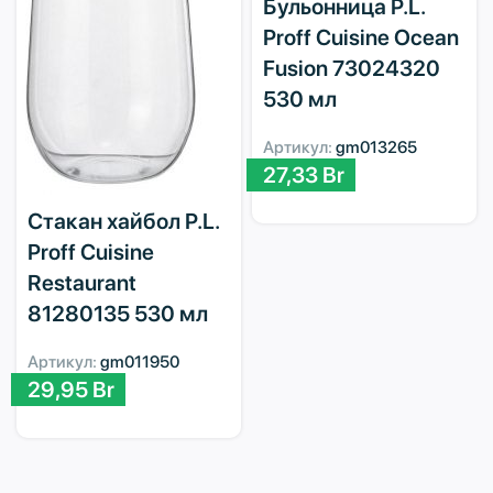
Бульонница P.L.
Proff Cuisine Ocean
Fusion 73024320
530 мл
Артикул:
gm013265
27,33
Br
Стакан хайбол P.L.
Proff Cuisine
Restaurant
81280135 530 мл
Артикул:
gm011950
29,95
Br