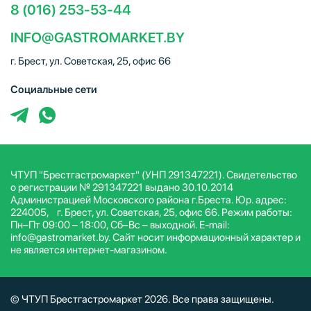
8 (016) 253-53-44
INFO@GASTROMARKET.BY
г. Брест, ул. Советская, 25, офис 66
Социальные сети
ЧТУП "Брестгастромаркет" (УНП 291347221). Свидетельство
о регистрации № 291347221 выдано 30.10.2014
Администрацией Московского района г.Бреста. Юр. адрес:
224005, г. Брест, ул. Советская, 25, офис 66. Режим работы:
Пн–Пт 09:00 – 18:00, Сб–Вс – выходной. E-mail:
info@gastromarket.by. Сайт носит информационный характер и
не является интернет-магазином.
© ЧТУП Брестгастромаркет 2026. Все права защищены.