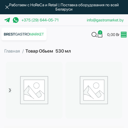
Работаем с HoReCa и Retail | Поставка оборудования по всей
Беларуси
+375 (29) 644-05-71
info@gastromarket.by
0
0,00
Br
Главная
Товар Обьем
530 мл
Бытовая техника
Водоподготовка