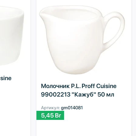
isine
Молочник P.L. Proff Cuisine
99002213 "Кажуб" 50 мл
Артикул:
gm014081
5,45
Br