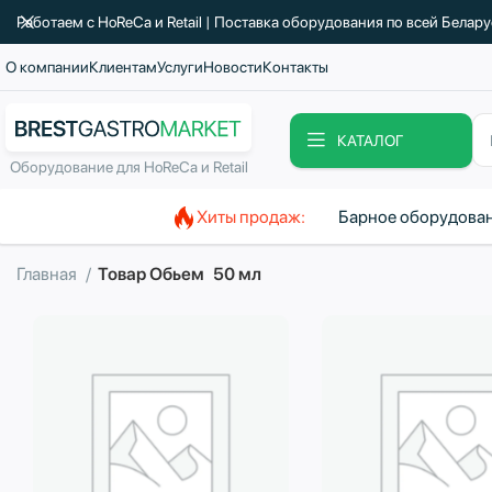
Работаем с HoReCa и Retail | Поставка оборудования по всей Белар
О компании
Клиентам
Услуги
Новости
Контакты
КАТАЛОГ
Оборудование для HoReCa и Retail
Хиты продаж:
Барное оборудова
Главная
Товар Обьем
50 мл