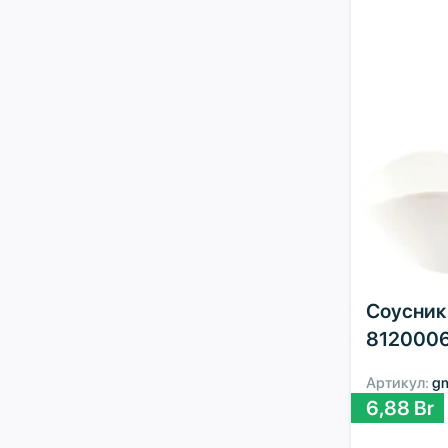
Соусник P
8120006
Артикул:
g
6,88
Br