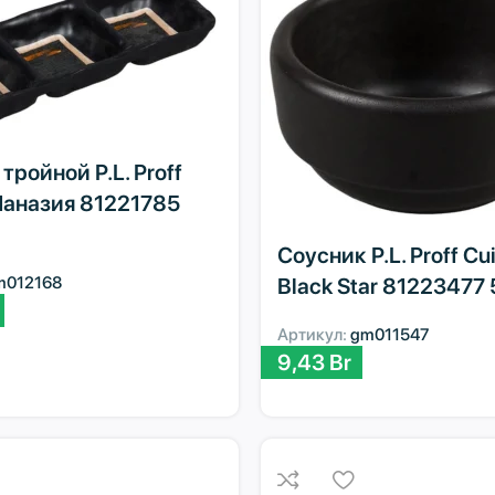
тройной P.L. Proff
Паназия 81221785
Соусник P.L. Proff Cu
m012168
Black Star 81223477
Артикул:
gm011547
9,43
Br