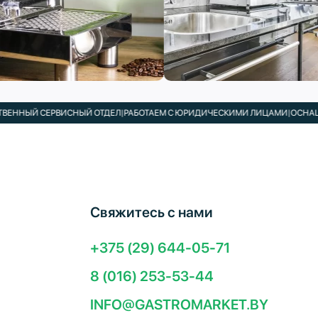
СЕРВИСНЫЙ ОТДЕЛ
|
РАБОТАЕМ С ЮРИДИЧЕСКИМИ ЛИЦАМИ
|
ОСНАЩАЕМ КАФЕ
Свяжитесь с нами
+375 (29) 644-05-71
8 (016) 253-53-44
INFO@GASTROMARKET.BY