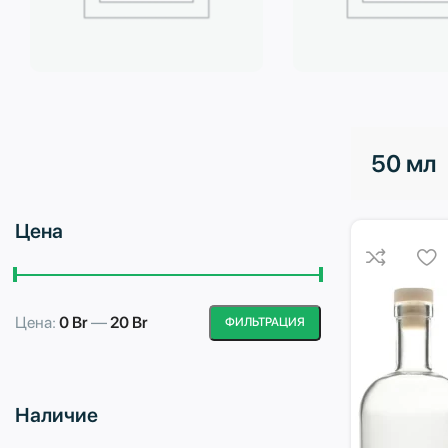
Бытовая техника
Водоподготовка
50 мл
Цена
Цена:
0 Br
—
20 Br
ФИЛЬТРАЦИЯ
Минимальная
Максимальная
цена
цена
Наличие