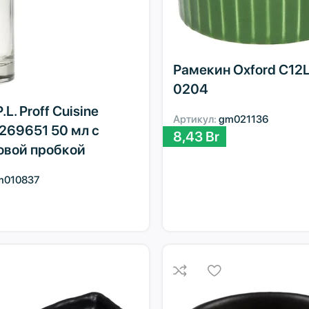
Рамекин Oxford C12L
0204
L. Proff Cuisine
Артикул:
gm021136
1269651 50 мл с
8,43
Br
овой пробкой
m010837