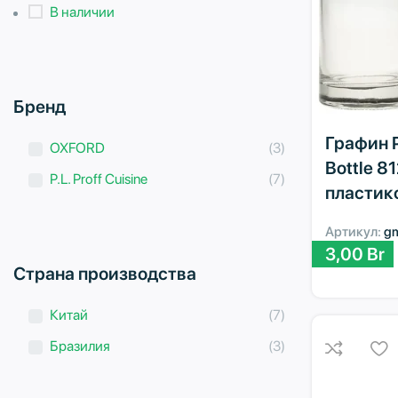
В наличии
Бренд
Графин P.
OXFORD
(3)
Bottle 8
P.L. Proff Cuisine
(7)
пластик
Артикул:
g
3,00
Br
Страна производства
Китай
(7)
Бразилия
(3)