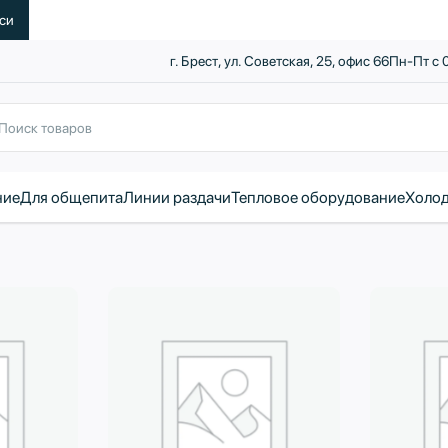
уси
г. Брест, ул. Советская, 25, офис 66
Пн-Пт с 
ние
Для общепита
Линии раздачи
Тепловое оборудование
Холод