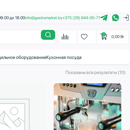
09.00 до 18.00
info@gastromarket.by
+375 (29) 644-05-71
0
0,00
Br
ильное оборудование
Кухонная посуда
С
Показаны все результаты (10)
с
н