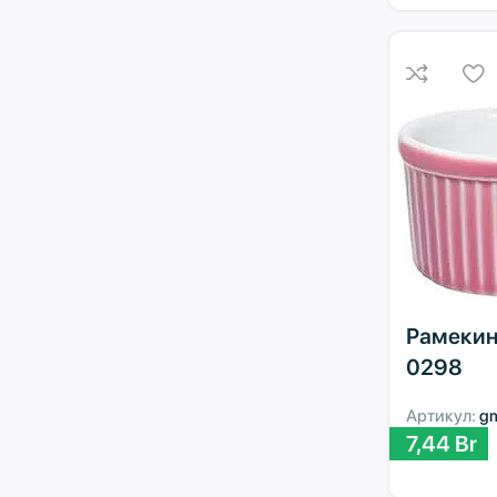
Рамекин
0298
Артикул:
g
7,44
Br