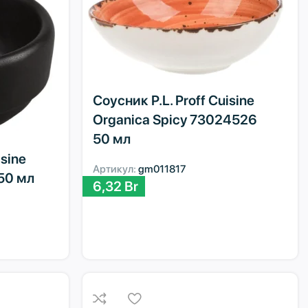
Соусник P.L. Proff Cuisine
Organica Spicy 73024526
50 мл
isine
Артикул:
gm011817
 50 мл
6,32
Br