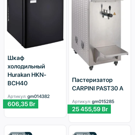
Шкаф
холодильный
Hurakan HKN-
Пастеризатор
BCH40
CARPINI PAST30 A
Артикул:
gm014382
Артикул:
gm015285
606,35
Br
25 455,59
Br