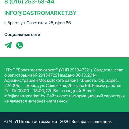
8 (016) 253-53-44
INFO@GASTROMARKET.BY
г. Брест, ул. Советская, 25, офис 66
Социальные сети
ЧТУП "Брестгастромаркет" (УНП 291347221). Свидетельство
о регистрации № 291347221 выдано 30.10.2014
Администрацией Московского района г.Бреста. Юр. адрес:
224005, г. Брест, ул. Советская, 25, офис 66. Режим работы:
Пн–Пт 09:00 – 18:00, Сб–Вс – выходной. E-mail:
info@gastromarket.by. Сайт носит информационный характер и
не является интернет-магазином.
© ЧТУП Брестгастромаркет 2026. Все права защищены.