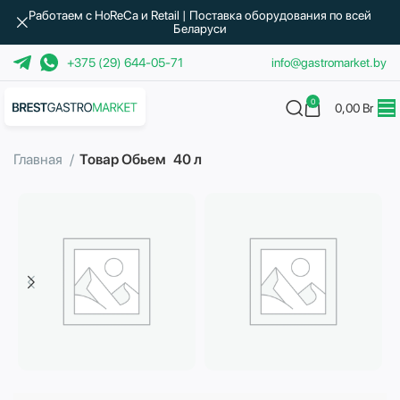
Работаем с HoReCa и Retail | Поставка оборудования по всей
Беларуси
+375 (29) 644-05-71
info@gastromarket.by
0
0,00
Br
Главная
Товар Обьем
40 л
Бытовая техника
Водоподготовка