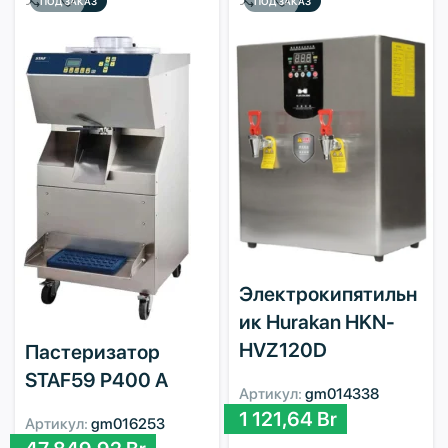
ПОД ЗАКАЗ
ПОД ЗАКАЗ
Электрокипятильн
ик Hurakan HKN-
HVZ120D
Пастеризатор
STAF59 P400 A
Артикул:
gm014338
1 121,64
Br
Артикул:
gm016253