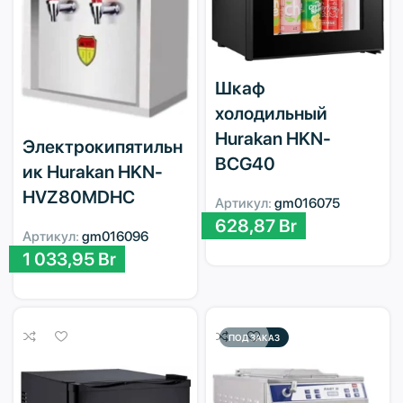
Шкаф
холодильный
Hurakan HKN-
Электрокипятильн
BCG40
ик Hurakan HKN-
HVZ80MDHC
Артикул:
gm016075
628,87
Br
Артикул:
gm016096
1 033,95
Br
ПОД ЗАКАЗ