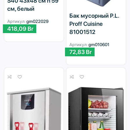
S40 43х48 см h 59
см, белый
Бак мусорный P.L.
Артикул:
gm022029
Proff Cuisine
418,09
Br
81001512
Артикул:
gm010601
72,83
Br