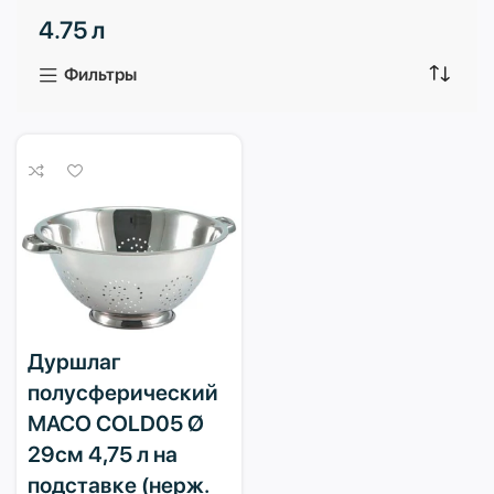
4.75 л
3 продукта
1 продукт
Фильтры
Дуршлаг
полусферический
MACO COLD05 Ø
29см 4,75 л на
подставке (нерж.