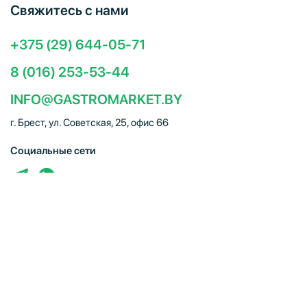
Свяжитесь с нами
+375 (29) 644-05-71
8 (016) 253-53-44
INFO@GASTROMARKET.BY
г. Брест, ул. Советская, 25, офис 66
Социальные сети
ЧТУП "Брестгастромаркет" (УНП 291347221). Свидетельство
о регистрации № 291347221 выдано 30.10.2014
Администрацией Московского района г.Бреста. Юр. адрес:
224005, г. Брест, ул. Советская, 25, офис 66. Режим работы:
Пн–Пт 09:00 – 18:00, Сб–Вс – выходной. E-mail:
info@gastromarket.by. Сайт носит информационный характер и