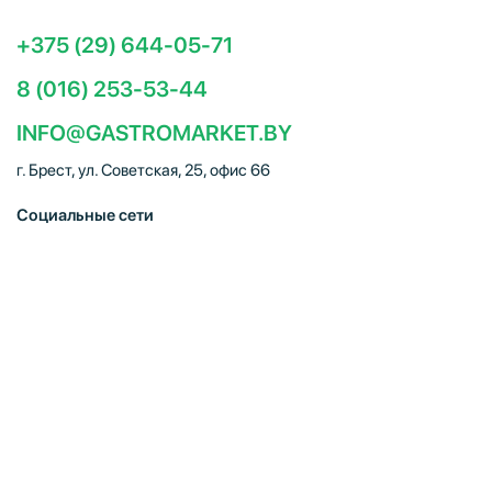
+375 (29) 644-05-71
8 (016) 253-53-44
INFO@GASTROMARKET.BY
г. Брест, ул. Советская, 25, офис 66
Социальные сети
ЧТУП "Брестгастромаркет" (УНП 291347221). Свидетельство
о регистрации № 291347221 выдано 30.10.2014
Администрацией Московского района г.Бреста. Юр. адрес:
224005, г. Брест, ул. Советская, 25, офис 66. Режим работы:
Пн–Пт 09:00 – 18:00, Сб–Вс – выходной. E-mail:
info@gastromarket.by. Сайт носит информационный характер и
не является интернет-магазином.