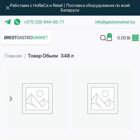
Работаем с HoReCa и Retail | Поставка оборудования по всей
Беларуси
+375 (29) 644-05-71
info@gastromarket.by
0
0,00
Br
Главная
Товар Обьем
348 л
Бытовая техника
Водоподготовка