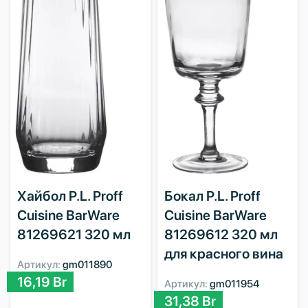
Хайбол P.L. Proff
Бокал P.L. Proff
Cuisine BarWare
Cuisine BarWare
81269621 320 мл
81269612 320 мл
для красного вина
Артикул:
gm011890
16,19
Br
Артикул:
gm011954
31,38
Br