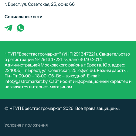
г. Брест, ул. Советская, 25, офис 66
Социальные сети
ЧТУП "Брестгастромаркет" (УНП 291347221). Свидетельство
о регистрации № 291347221 выдано 30.10.2014
Администрацией Московского района г.Бреста. Юр. адрес:
224005, г. Брест, ул. Советская, 25, офис 66. Режим работы:
Пн–Пт 09:00 – 18:00, Сб–Вс – выходной. E-mail:
info@gastromarket.by. Сайт носит информационный характер и
не является интернет-магазином.
© ЧТУП Брестгастромаркет 2026. Все права защищены.
Условия и положения