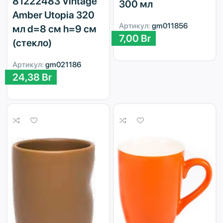
81222483 Vintage
300 мл
Amber Utopia 320
Артикул:
gm011856
мл d=8 см h=9 см
7,00
Br
(стекло)
Артикул:
gm021186
24,38
Br