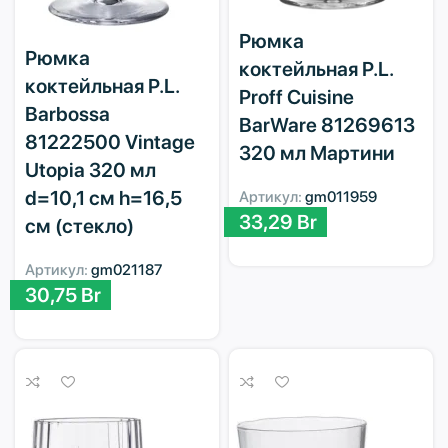
Рюмка
Рюмка
коктейльная P.L.
коктейльная P.L.
Proff Cuisine
Barbossa
BarWare 81269613
81222500 Vintage
320 мл Мартини
Utopia 320 мл
d=10,1 см h=16,5
Артикул:
gm011959
33,29
Br
см (стекло)
Артикул:
gm021187
30,75
Br