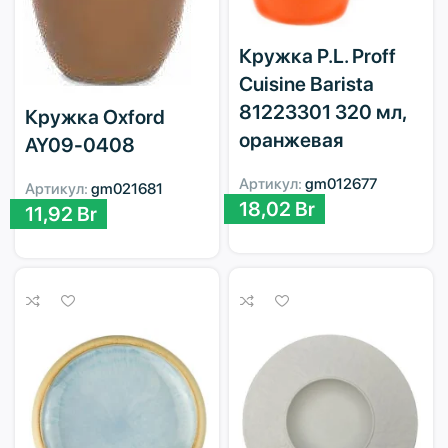
Кружка P.L. Proff
Cuisine Barista
81223301 320 мл,
Кружка Oxford
оранжевая
AY09-0408
Артикул:
gm012677
Артикул:
gm021681
18,02
Br
11,92
Br