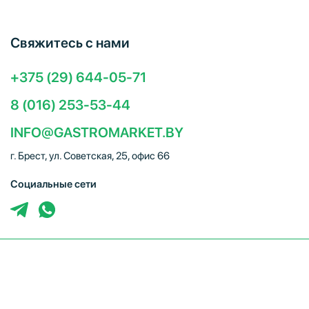
Свяжитесь с нами
+375 (29) 644-05-71
8 (016) 253-53-44
INFO@GASTROMARKET.BY
г. Брест, ул. Советская, 25, офис 66
Социальные сети
ЧТУП "Брестгастромаркет" (УНП 291347221). Свидетельство
о регистрации № 291347221 выдано 30.10.2014
Администрацией Московского района г.Бреста. Юр. адрес:
224005, г. Брест, ул. Советская, 25, офис 66. Режим работы: