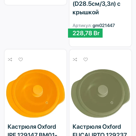
(D28.5см/3,3л) с
крышкой
Артикул:
gm021447
228,78
Br
Кастрюля Oxford
Кастрюля Oxford
IPE 129147 BM01-
EUCALIPTO 129237