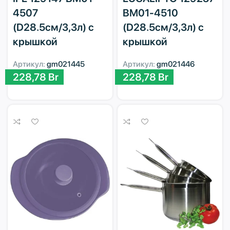
4507
BM01-4510
(D28.5см/3,3л) с
(D28.5см/3,3л) с
крышкой
крышкой
Артикул:
gm021445
Артикул:
gm021446
228,78
Br
228,78
Br