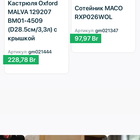
Кастрюля Oxford
Сотейник MACO
MALVA 129207
RXP026WOL
BM01-4509
(D28.5см/3,3л) с
Артикул:
gm021347
крышкой
97,97
Br
Артикул:
gm021444
228,78
Br