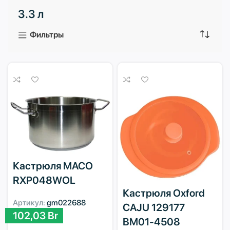
3.3 л
3 продукта
1 продукт
Фильтры
Кастрюля MACO
RXP048WOL
Кастрюля Oxford
Артикул:
gm022688
CAJU 129177
102,03
Br
BM01-4508