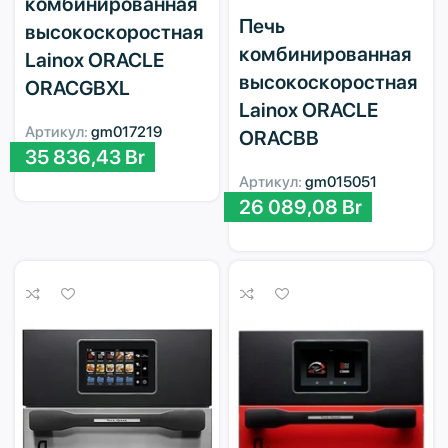
комбинированная
Печь
высокоскоростная
комбинированная
Lainox ORACLE
высокоскоростная
ORACGBXL
Lainox ORACLE
Артикул:
gm017219
ORACBB
35 836,43
Br
Артикул:
gm015051
26 089,08
Br