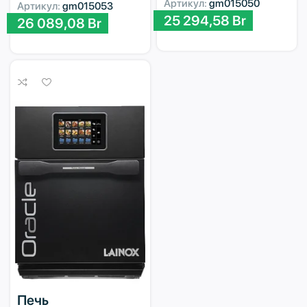
Артикул:
gm015050
Артикул:
gm015053
25 294,58
Br
26 089,08
Br
Печь