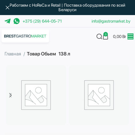
Работаем с HoReCa и Retail | Поставка оборудования по всей
Беларуси
+375 (29) 644-05-71
info@gastromarket.by
0
0,00
Br
Главная
Товар Обьем
138 л
Бытовая техника
Водоподготовка