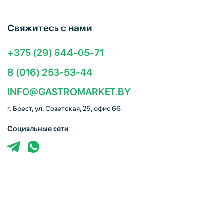
Свяжитесь с нами
+375 (29) 644-05-71
8 (016) 253-53-44
INFO@GASTROMARKET.BY
г. Брест, ул. Советская, 25, офис 66
Социальные сети
ЧТУП "Брестгастромаркет" (УНП 291347221). Свидетельство
о регистрации № 291347221 выдано 30.10.2014
Администрацией Московского района г.Бреста. Юр. адрес:
224005, г. Брест, ул. Советская, 25, офис 66. Режим работы: