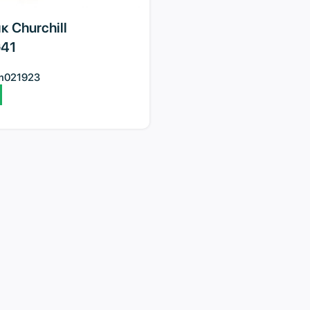
 Churchill
41
m021923