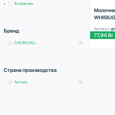
В наличии
Молочник
WHISIUG
Артикул:
g
Бренд
77,94
Br
CHURCHILL
(1)
Страна производства
Англия
(1)