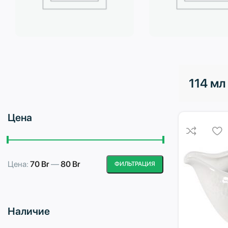
Бытовая техника
Водоподготовка
114 мл
Цена
Цена:
70 Br
—
80 Br
ФИЛЬТРАЦИЯ
Минимальная
Максимальная
цена
цена
Наличие