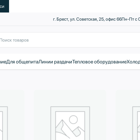
уси
г. Брест, ул. Советская, 25, офис 66
Пн-Пт с 
ние
Для общепита
Линии раздачи
Тепловое оборудование
Холод