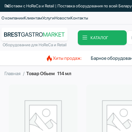
Работаем с HoReCa и Retail | Поставка оборудования по всей Белар
О компании
Клиентам
Услуги
Новости
Контакты
КАТАЛОГ
Оборудование для HoReCa и Retail
Хиты продаж:
Барное оборудова
Главная
Товар Обьем
114 мл