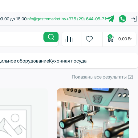
09.00 до 18.00
info@gastromarket.by
+375 (29) 644-05-71
0
0,00
Br
ильное оборудование
Кухонная посуда
С
Показаны все результаты (2)
с
н