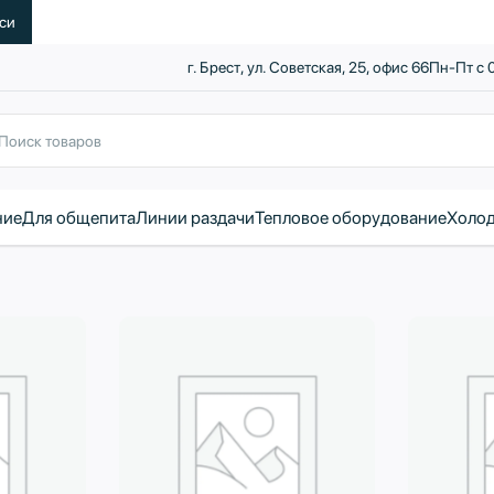
уси
г. Брест, ул. Советская, 25, офис 66
Пн-Пт с 
ние
Для общепита
Линии раздачи
Тепловое оборудование
Холод