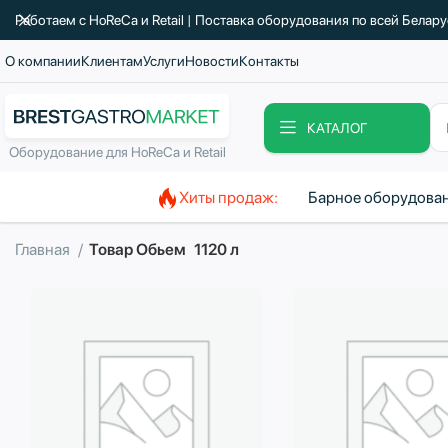
Работаем с HoReCa и Retail | Поставка оборудования по всей Белар
О компании
Клиентам
Услуги
Новости
Контакты
КАТАЛОГ
Оборудование для HoReCa и Retail
Хиты продаж:
Барное оборудова
Главная
Товар Обьем
1120 л