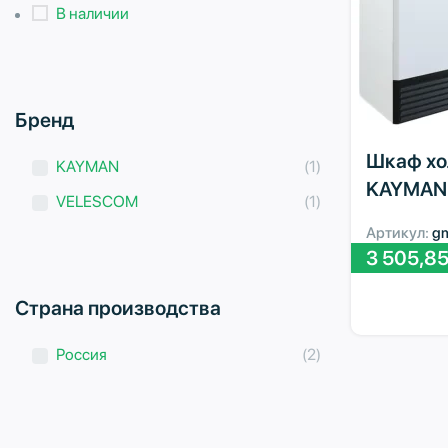
В наличии
Бренд
Шкаф хо
KAYMAN
(1)
KAYMAN 
VELESCOM
(1)
Артикул:
g
3 505,8
Страна производства
Россия
(2)