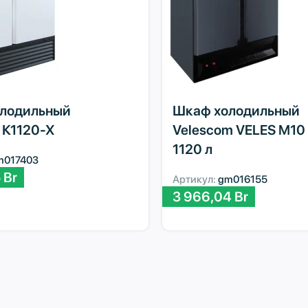
лодильный
Шкаф холодильный
К1120-Х
Velescom VELES M10
1120 л
m017403
5
Br
Артикул:
gm016155
3 966,04
Br