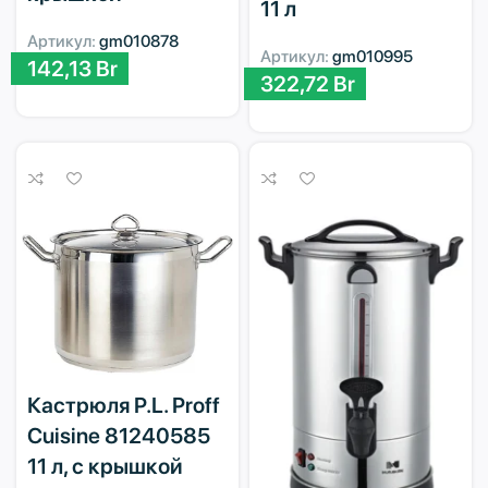
11 л
Артикул:
gm010878
Артикул:
gm010995
142,13
Br
322,72
Br
Кастрюля P.L. Proff
Cuisine 81240585
11 л, с крышкой