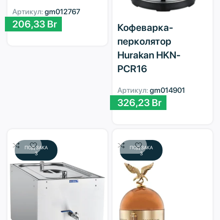
Артикул:
gm012767
206,33
Br
Кофеварка-
перколятор
Hurakan HKN-
PCR16
Артикул:
gm014901
326,23
Br
ПОД ЗАКА
ПОД ЗАКА
З
З