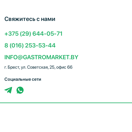
Свяжитесь с нами
+375 (29) 644-05-71
8 (016) 253-53-44
INFO@GASTROMARKET.BY
г. Брест, ул. Советская, 25, офис 66
Социальные сети
ЧТУП "Брестгастромаркет" (УНП 291347221). Свидетельство
о регистрации № 291347221 выдано 30.10.2014
Администрацией Московского района г.Бреста. Юр. адрес:
224005, г. Брест, ул. Советская, 25, офис 66. Режим работы: