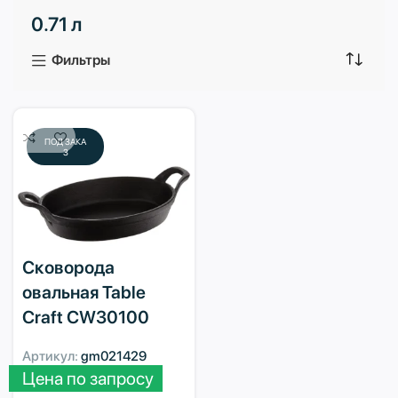
0.71 л
3 продукта
1 продукт
Фильтры
ПОД ЗАКА
З
Сковорода
овальная Table
Craft CW30100
Артикул:
gm021429
Цена по запросу