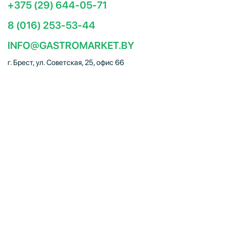
+375 (29) 644-05-71
8 (016) 253-53-44
INFO@GASTROMARKET.BY
г. Брест, ул. Советская, 25, офис 66
Социальные сети
ЧТУП "Брестгастромаркет" (УНП 291347221). Свидетельство
о регистрации № 291347221 выдано 30.10.2014
Администрацией Московского района г.Бреста. Юр. адрес:
224005, г. Брест, ул. Советская, 25, офис 66. Режим работы:
Пн–Пт 09:00 – 18:00, Сб–Вс – выходной. E-mail:
info@gastromarket.by. Сайт носит информационный характер и
не является интернет-магазином.