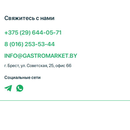
Свяжитесь с нами
+375 (29) 644-05-71
8 (016) 253-53-44
INFO@GASTROMARKET.BY
г. Брест, ул. Советская, 25, офис 66
Социальные сети
ЧТУП "Брестгастромаркет" (УНП 291347221). Свидетельство
о регистрации № 291347221 выдано 30.10.2014
Администрацией Московского района г.Бреста. Юр. адрес:
224005, г. Брест, ул. Советская, 25, офис 66. Режим работы: