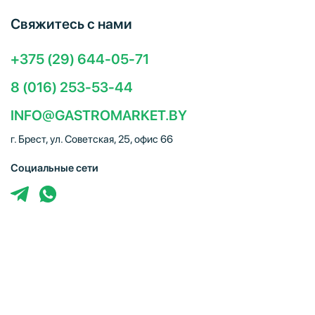
Свяжитесь с нами
+375 (29) 644-05-71
8 (016) 253-53-44
INFO@GASTROMARKET.BY
г. Брест, ул. Советская, 25, офис 66
Социальные сети
ЧТУП "Брестгастромаркет" (УНП 291347221). Свидетельство
о регистрации № 291347221 выдано 30.10.2014
Администрацией Московского района г.Бреста. Юр. адрес:
224005, г. Брест, ул. Советская, 25, офис 66. Режим работы:
Пн–Пт 09:00 – 18:00, Сб–Вс – выходной. E-mail: