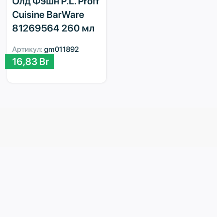
Олд Фэшн P.L. Proff
Cuisine BarWare
81269564 260 мл
Артикул:
gm011892
16,83
Br