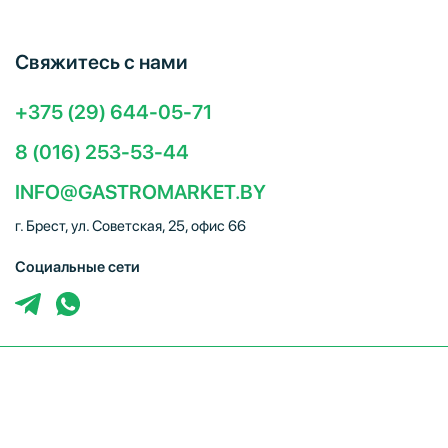
Свяжитесь с нами
+375 (29) 644-05-71
8 (016) 253-53-44
INFO@GASTROMARKET.BY
г. Брест, ул. Советская, 25, офис 66
Социальные сети
ЧТУП "Брестгастромаркет" (УНП 291347221). Свидетельство
о регистрации № 291347221 выдано 30.10.2014
Администрацией Московского района г.Бреста. Юр. адрес:
224005, г. Брест, ул. Советская, 25, офис 66. Режим работы: