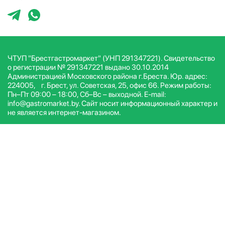
ЧТУП "Брестгастромаркет" (УНП 291347221). Свидетельство
о регистрации № 291347221 выдано 30.10.2014
Администрацией Московского района г.Бреста. Юр. адрес:
224005, г. Брест, ул. Советская, 25, офис 66. Режим работы:
Пн–Пт 09:00 – 18:00, Сб–Вс – выходной. E-mail:
info@gastromarket.by. Сайт носит информационный характер и
не является интернет-магазином.
© ЧТУП Брестгастромаркет 2026. Все права защищены.
Условия и положения
Политика конфиденциальности