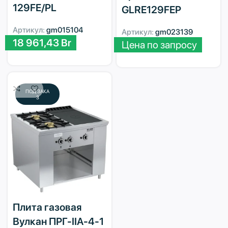
129FE/PL
GLRE129FEP
Артикул:
gm015104
Артикул:
gm023139
18 961,43
Br
Цена по запросу
ПОД ЗАКА
З
Плита газовая
Вулкан ПРГ-IIA-4-1