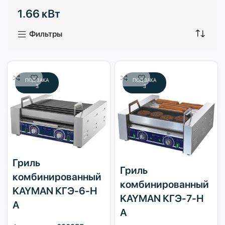
1.66 кВт
3 продукта
1 продукт
Фильтры
ПОД ЗАКА
ПОД ЗАКА
З
З
Гриль
Гриль
комбинированный
комбинированный
KAYMAN КГЭ-6-Н
KAYMAN КГЭ-7-Н
А
А