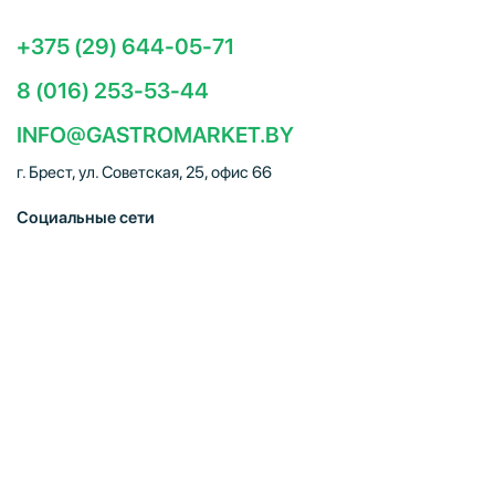
+375 (29) 644-05-71
8 (016) 253-53-44
INFO@GASTROMARKET.BY
г. Брест, ул. Советская, 25, офис 66
Социальные сети
ЧТУП "Брестгастромаркет" (УНП 291347221). Свидетельство
о регистрации № 291347221 выдано 30.10.2014
Администрацией Московского района г.Бреста. Юр. адрес:
224005, г. Брест, ул. Советская, 25, офис 66. Режим работы:
Пн–Пт 09:00 – 18:00, Сб–Вс – выходной. E-mail:
info@gastromarket.by. Сайт носит информационный характер и
не является интернет-магазином.