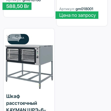
Артикул:
gm016708
588,50
Br
Артикул:
gm018001
Цена по запросу
ПОД ЗАКА
З
Шкаф
расстоечный
KAYMAN ШРЭ-6-