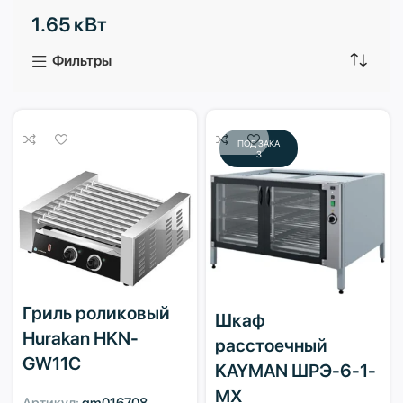
1.65 кВт
3 продукта
1 продукт
Фильтры
ПОД ЗАКА
З
Гриль роликовый
Шкаф
Hurakan HKN-
расстоечный
GW11C
KAYMAN ШРЭ-6-1-
МХ