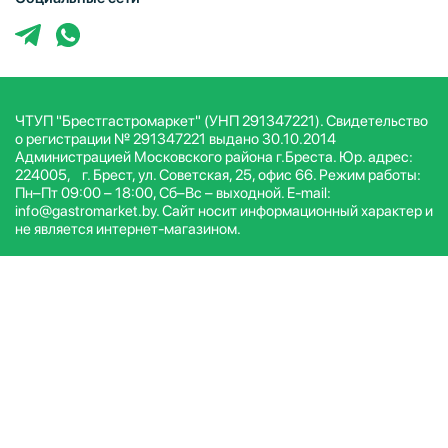
ЧТУП "Брестгастромаркет" (УНП 291347221). Свидетельство
о регистрации № 291347221 выдано 30.10.2014
Администрацией Московского района г.Бреста. Юр. адрес:
224005, г. Брест, ул. Советская, 25, офис 66. Режим работы:
Пн–Пт 09:00 – 18:00, Сб–Вс – выходной. E-mail:
info@gastromarket.by. Сайт носит информационный характер и
не является интернет-магазином.
© ЧТУП Брестгастромаркет 2026. Все права защищены.
Условия и положения
Политика конфиденциальности