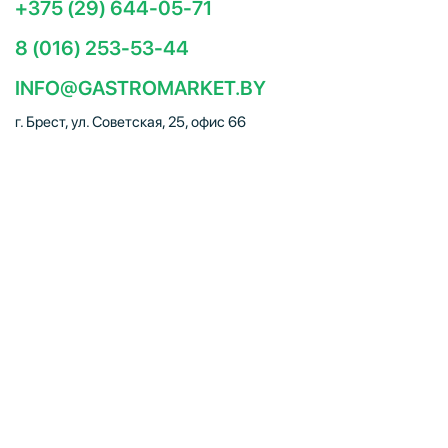
+375 (29) 644-05-71
8 (016) 253-53-44
INFO@GASTROMARKET.BY
г. Брест, ул. Советская, 25, офис 66
Социальные сети
ЧТУП "Брестгастромаркет" (УНП 291347221). Свидетельство
о регистрации № 291347221 выдано 30.10.2014
Администрацией Московского района г.Бреста. Юр. адрес:
224005, г. Брест, ул. Советская, 25, офис 66. Режим работы:
Пн–Пт 09:00 – 18:00, Сб–Вс – выходной. E-mail:
info@gastromarket.by. Сайт носит информационный характер и
не является интернет-магазином.