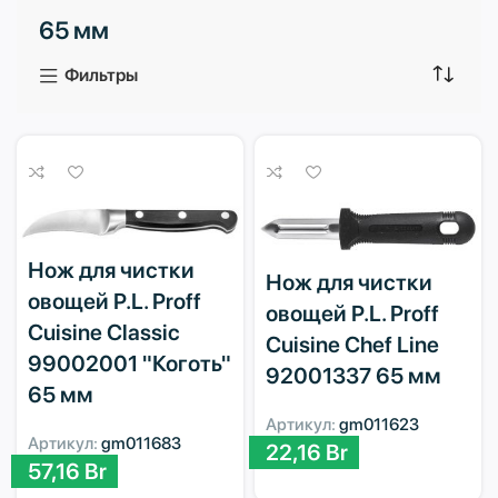
65 мм
3 продукта
1 продукт
Фильтры
Нож для чистки
Нож для чистки
овощей P.L. Proff
овощей P.L. Proff
Cuisine Classic
Cuisine Chef Line
99002001 "Коготь"
92001337 65 мм
65 мм
Артикул:
gm011623
Артикул:
gm011683
22,16
Br
57,16
Br