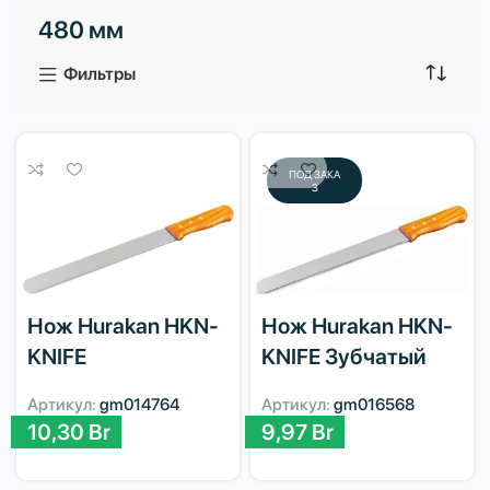
480 мм
3 продукта
1 продукт
Фильтры
ПОД ЗАКА
З
Нож Hurakan HKN-
Нож Hurakan HKN-
KNIFE
KNIFE Зубчатый
Артикул:
gm014764
Артикул:
gm016568
10,30
Br
9,97
Br