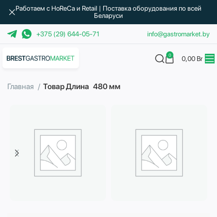
Работаем с HoReCa и Retail | Поставка оборудования по всей
Беларуси
+375 (29) 644-05-71
info@gastromarket.by
0
0,00
Br
Главная
Товар Длина
480 мм
Бытовая техника
Водоподготовка