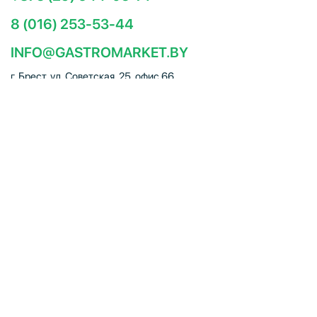
8 (016) 253-53-44
INFO@GASTROMARKET.BY
г. Брест, ул. Советская, 25, офис 66
Социальные сети
ЧТУП "Брестгастромаркет" (УНП 291347221). Свидетельство
о регистрации № 291347221 выдано 30.10.2014
Администрацией Московского района г.Бреста. Юр. адрес:
224005, г. Брест, ул. Советская, 25, офис 66. Режим работы:
Пн–Пт 09:00 – 18:00, Сб–Вс – выходной. E-mail:
info@gastromarket.by. Сайт носит информационный характер и
не является интернет-магазином.