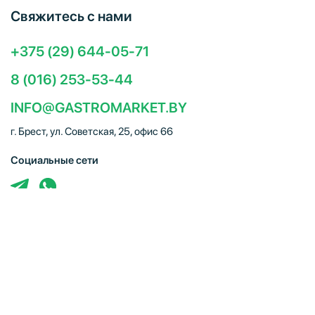
Свяжитесь с нами
+375 (29) 644-05-71
8 (016) 253-53-44
INFO@GASTROMARKET.BY
г. Брест, ул. Советская, 25, офис 66
Социальные сети
ЧТУП "Брестгастромаркет" (УНП 291347221). Свидетельство
о регистрации № 291347221 выдано 30.10.2014
Администрацией Московского района г.Бреста. Юр. адрес:
224005, г. Брест, ул. Советская, 25, офис 66. Режим работы:
Пн–Пт 09:00 – 18:00, Сб–Вс – выходной. E-mail:
info@gastromarket.by. Сайт носит информационный характер и