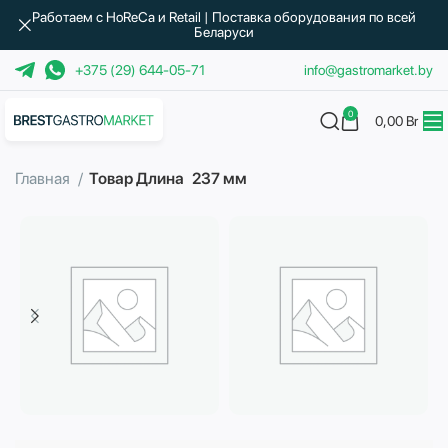
Работаем с HoReCa и Retail | Поставка оборудования по всей
Беларуси
+375 (29) 644-05-71
info@gastromarket.by
0
0,00
Br
Главная
Товар Длина
237 мм
Бытовая техника
Водоподготовка