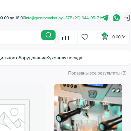
09.00 до 18.00
info@gastromarket.by
+375 (29) 644-05-71
0
0,00
Br
ильное оборудование
Кухонная посуда
С
Показаны все результаты (3)
с
н