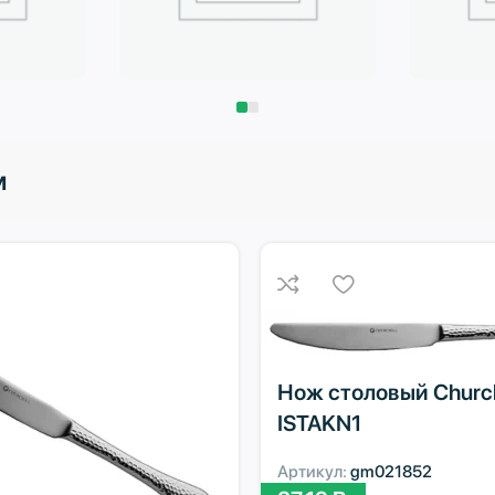
Запчасти
Климат
м
Нож столовый Church
ISTAKN1
Артикул:
gm021852