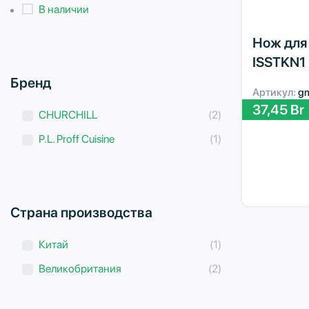
В наличии
Нож для 
ISSTKN1
Бренд
Артикул:
g
37,45
Br
CHURCHILL
(2)
P.L. Proff Cuisine
(1)
Страна производства
Китай
(1)
Великобритания
(2)