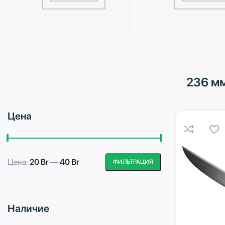
Бытовая техника
Водоподготовка
236 м
Цена
Цена:
20 Br
—
40 Br
ФИЛЬТРАЦИЯ
Минимальная
Максимальная
цена
цена
Наличие