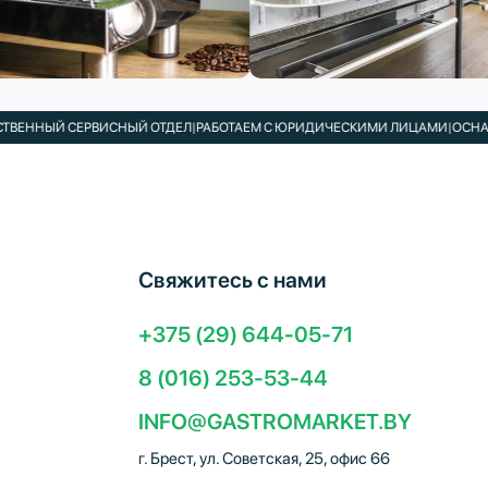
ЫЙ СЕРВИСНЫЙ ОТДЕЛ
|
РАБОТАЕМ С ЮРИДИЧЕСКИМИ ЛИЦАМИ
|
ОСНАЩАЕМ К
Свяжитесь с нами
+375 (29) 644-05-71
8 (016) 253-53-44
INFO@GASTROMARKET.BY
г. Брест, ул. Советская, 25, офис 66