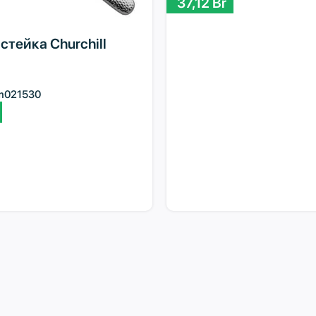
37,12
Br
стейка Churchill
m021530