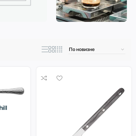
ическая техника
Кофеварки и
кофемашины
ill