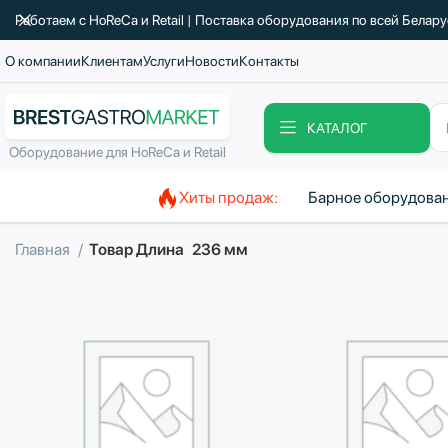
Работаем с HoReCa и Retail | Поставка оборудования по всей Белар
О компании
Клиентам
Услуги
Новости
Контакты
КАТАЛОГ
Оборудование для HoReCa и Retail
Хиты продаж:
Барное оборудова
Главная
Товар Длина
236 мм