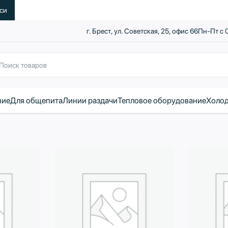
уси
г. Брест, ул. Советская, 25, офис 66
Пн-Пт с 
ние
Для общепита
Линии раздачи
Тепловое оборудование
Холод