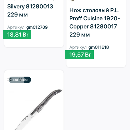
Silvery 81280013
Нож столовый P.L.
229 мм
Proff Cuisine 1920-
Copper 81280017
Артикул:
gm012709
229 мм
18,81
Br
Артикул:
gm011618
19,57
Br
ПОД ЗАКАЗ