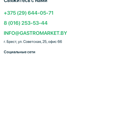
Свяжитесь с нами
+375 (29) 644-05-71
8 (016) 253-53-44
INFO@GASTROMARKET.BY
г. Брест, ул. Советская, 25, офис 66
Социальные сети
ЧТУП "Брестгастромаркет" (УНП 291347221). Свидетельство
о регистрации № 291347221 выдано 30.10.2014
Администрацией Московского района г.Бреста. Юр. адрес:
224005, г. Брест, ул. Советская, 25, офис 66. Режим работы:
Пн–Пт 09:00 – 18:00, Сб–Вс – выходной. E-mail:
info@gastromarket.by. Сайт носит информационный характер и
не является интернет-магазином.