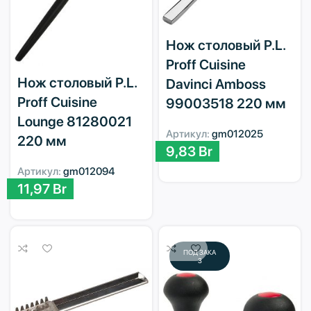
Нож столовый P.L.
Proff Cuisine
Нож столовый P.L.
Davinci Amboss
Proff Cuisine
99003518 220 мм
Lounge 81280021
Артикул:
gm012025
220 мм
9,83
Br
Артикул:
gm012094
11,97
Br
ПОД ЗАКА
З