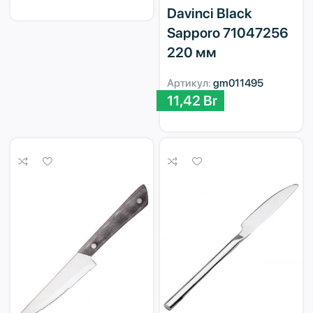
Davinci Black
Sapporo 71047256
220 мм
Артикул:
gm011495
11,42
Br