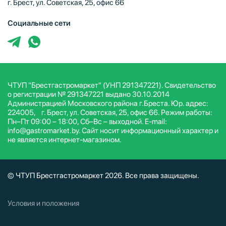
г. Брест, ул. Советская, 25, офис 66
Социальные сети
ЧТУП "Брестгастромаркет" (УНП 291347221). Свидетельство
о регистрации № 291347221 выдано 30.10.2014
Администрацией Московского района г.Бреста. Юр. адрес:
224005, г. Брест, ул. Советская, 25, офис 66. Режим работы:
Пн–Пт 09:00 – 18:00, Сб–Вс – выходной. E-mail:
info@gastromarket.by. Сайт носит информационный характер и
не является интернет-магазином.
© ЧТУП Брестгастромаркет 2026. Все права защищены.
Условия и положения