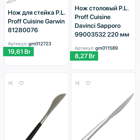
Нож столовый P.L.
Нож для стейка P.L.
Proff Cuisine
Proff Cuisine Garwin
Davinci Sapporo
81280076
99003532 220 мм
Артикул:
gm012723
Артикул:
gm011589
19,61
Br
8,27
Br